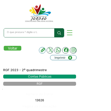
Voltar
Imprimir
RGF 2023 - 2º quadrimestre
Contas Públicas
RGF
Número do Diário:
13626
Página da Publicação: