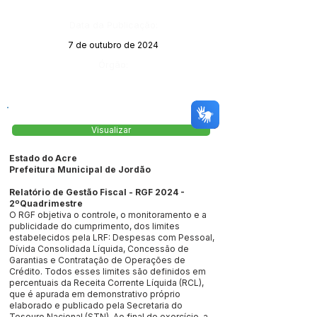
Data da Publicação:
7 de outubro de 2024
Órgão:
Visualizar
Estado do Acre
Prefeitura Municipal de Jordão
Relatório de Gestão Fiscal - RGF 2024 -
2ºQuadrimestre
O RGF objetiva o controle, o monitoramento e a
publicidade do cumprimento, dos limites
estabelecidos pela LRF: Despesas com Pessoal,
Dívida Consolidada Líquida, Concessão de
Garantias e Contratação de Operações de
Crédito. Todos esses limites são definidos em
percentuais da Receita Corrente Líquida (RCL),
que é apurada em demonstrativo próprio
elaborado e publicado pela Secretaria do
Tesouro Nacional (STN). Ao final do exercício, a