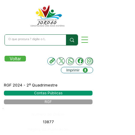
Voltar
Imprimir
RGF 2024 - 2º Quadrimestre
Contas Públicas
RGF
Número do Diário:
13877
Página da Publicação: