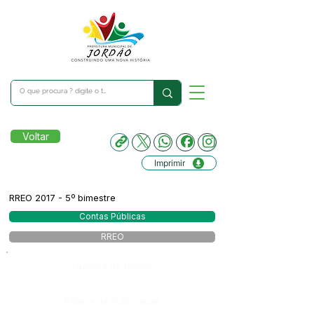
Voltar
Imprimir
RREO 2017 - 5º bimestre
Contas Públicas
RREO
Número do Diário:
Página da Publicação: