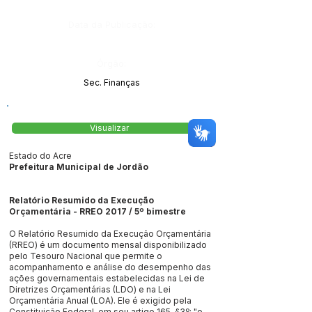
Data da Publicação:
Órgão:
Sec. Finanças
Visualizar
Estado do Acre
Prefeitura Municipal de Jordão
R
elatório Resumido da Execução
Orçamentária - RREO 2017 / 5º bimestre
O Relatório Resumido da Execução Orçamentária
(RREO) é um documento mensal disponibilizado
pelo Tesouro Nacional que permite o
acompanhamento e análise do desempenho das
ações governamentais estabelecidas na Lei de
Diretrizes Orçamentárias (LDO) e na Lei
Orçamentária Anual (LOA). Ele é exigido pela
Constituição Federal, em seu artigo 165, §3º: "o