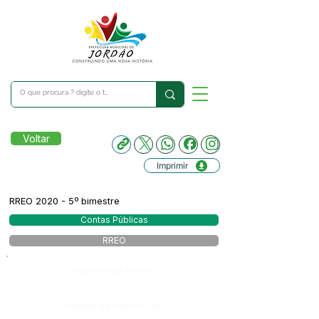
Voltar
Imprimir
RREO 2020 - 5º bimestre
Contas Públicas
RREO
Número do Diário:
Página da Publicação: