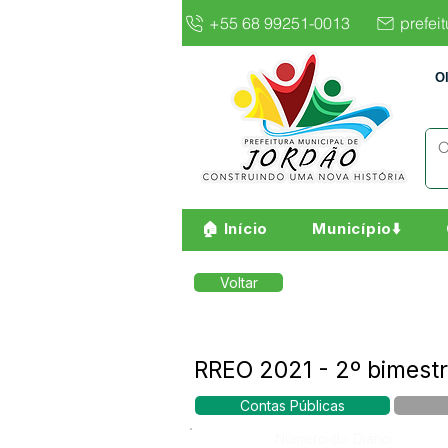
+55 68 99251-0013
prefei
O
🏠 Início
Município⬇️
Voltar
RREO 2021 - 2º bimest
Contas Públicas
Número do Diário: