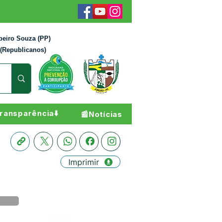
beiro Souza (PP)
 (Republicanos)
ransparência⬇️
📰Notícias
Imprimir
Órgão: