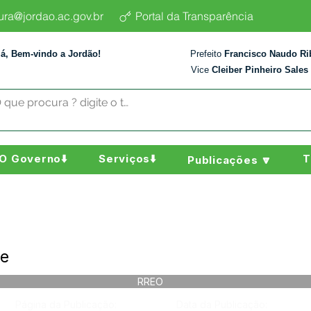
tura@jordao.ac.gov.br
Portal da Transparência
lá, Bem-vindo a Jordão!
Prefeito
Francisco Naudo Ri
Vice
Cleiber Pinheiro Sales
O Governo⬇️
Serviços⬇️
T
Publicações 🔽
re
RREO
Página da Publicação:
Data da Publicação: