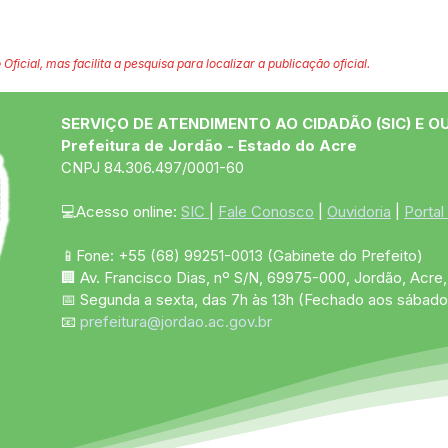
 Oficial, mas facilita a pesquisa para localizar a publicação oficial.
SERVIÇO DE ATENDIMENTO AO CIDADÃO (SIC) E O
Prefeitura de Jordão - Estado do Acre
CNPJ 84.306.497/0001-60
💻Acesso online: 
SIC 
| 
Fale Conosco
 | 
Ouvidoria
 | 
Portal
📱Fone: +55 (68)
99251-0013
(Gabinete do Prefeito)
🏢 Av. Francisco Dias, nº S/N, 69975-000, Jordão, Acre, 
📅 Segunda a sexta, das 7h às 13h (Fechado aos sábado
📧 
prefeitura@jordao.ac.gov.br