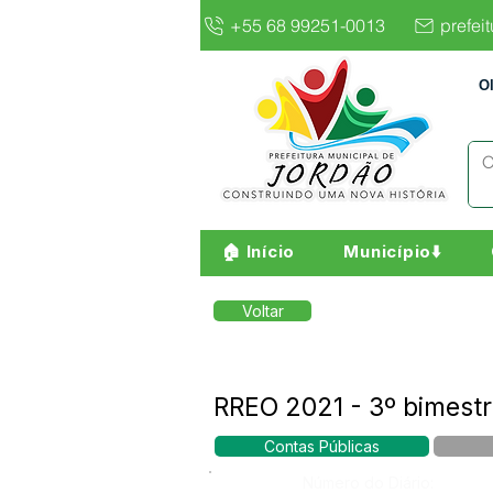
+55 68 99251-0013
prefei
O
🏠 Início
Município⬇️
Voltar
RREO 2021 - 3º bimest
Contas Públicas
Número do Diário: