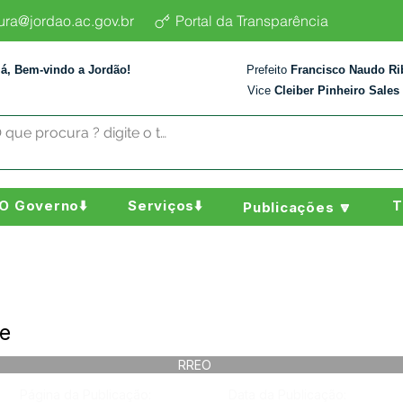
tura@jordao.ac.gov.br
Portal da Transparência
lá, Bem-vindo a Jordão!
Prefeito
Francisco Naudo Ri
Vice
Cleiber Pinheiro Sales
O Governo⬇️
Serviços⬇️
T
Publicações 🔽
re
RREO
Página da Publicação:
Data da Publicação: