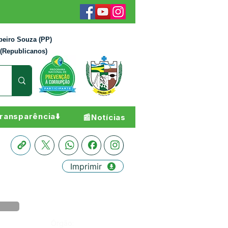
beiro Souza (PP)
 (Republicanos)
ransparência⬇️
📰Notícias
Imprimir
Órgão: