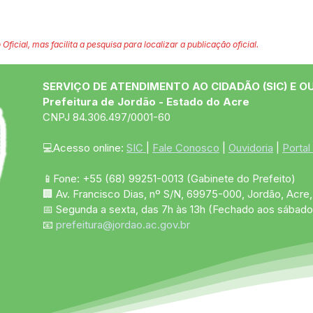
 Oficial, mas facilita a pesquisa para localizar a publicação oficial.
SERVIÇO DE ATENDIMENTO AO CIDADÃO (SIC) E O
Prefeitura de Jordão - Estado do Acre
CNPJ 84.306.497/0001-60
💻Acesso online: 
SIC 
| 
Fale Conosco
 | 
Ouvidoria
 | 
Portal
📱Fone: +55 (68)
99251-0013
(Gabinete do Prefeito)
🏢 Av. Francisco Dias, nº S/N, 69975-000, Jordão, Acre, 
📅 Segunda a sexta, das 7h às 13h (Fechado aos sábado
📧 
prefeitura@jordao.ac.gov.br