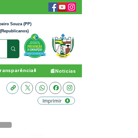
beiro Souza (PP)
 (Republicanos)
ransparência⬇️
📰Notícias
Imprimir
Órgão: