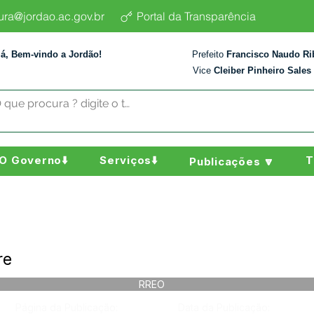
tura@jordao.ac.gov.br
Portal da Transparência
lá, Bem-vindo a Jordão!
Prefeito
Francisco Naudo Ri
Vice
Cleiber Pinheiro Sales
O Governo⬇️
Serviços⬇️
T
Publicações 🔽
re
RREO
Página da Publicação:
Data da Publicação: