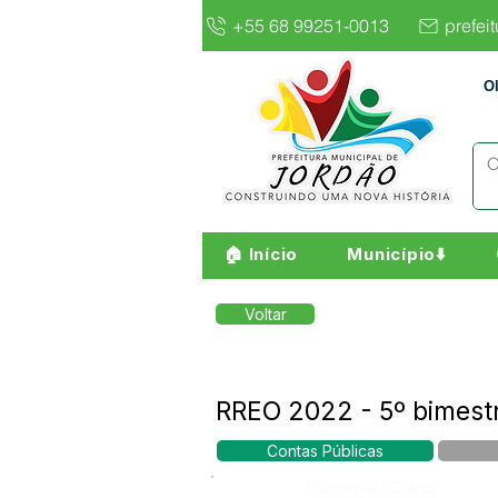
+55 68 99251-0013
prefei
O
🏠 Início
Município⬇️
Voltar
RREO 2022 - 5º bimest
Contas Públicas
Número do Diário: