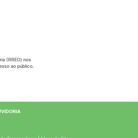
ria (RREO) nos
esso ao público.
UVIDORIA