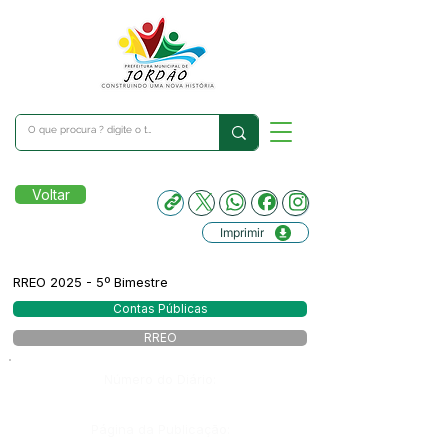
Voltar
Imprimir
RREO 2025 - 5º Bimestre
Contas Públicas
RREO
Número do Diário:
Página da Publicação: