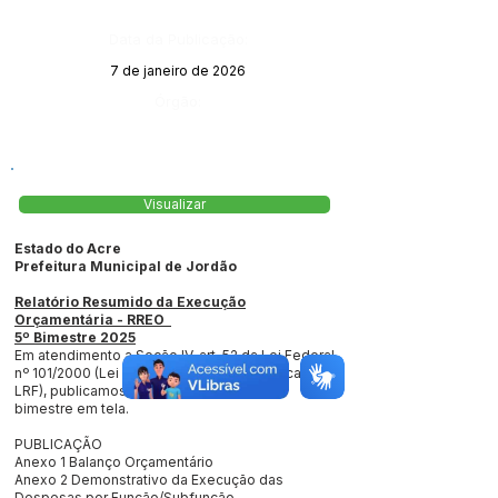
Data da Publicação:
7 de janeiro de 2026
Órgão:
Visualizar
Estado do Acre
Prefeitura Municipal de Jordão
Relatório Resumido da Execução
Orçamentária - RREO
5º Bimestre 2025
Em atendimento a Seção IV, art. 52 da Lei Federal
nº 101/2000 (Lei de Responsabilidade Fiscal -
LRF), publicamos o relatório referente ao
bimestre em tela.
PUBLICAÇÃO
Anexo 1 Balanço Orçamentário
Anexo 2 Demonstrativo da Execução das
Despesas por Função/Subfunção