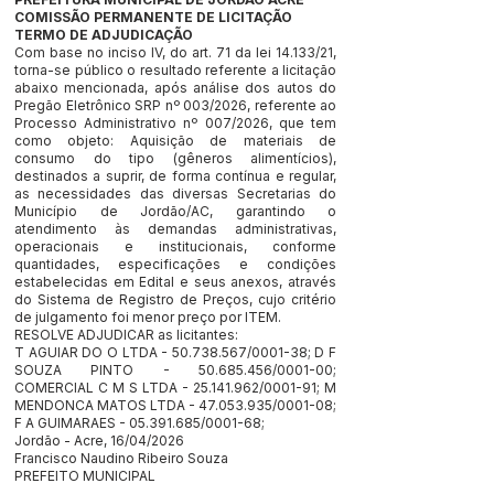
COMISSÃO PERMANENTE DE LICITAÇÃO
TERMO DE ADJUDICAÇÃO
Com base no inciso IV, do art. 71 da lei 14.133/21,
torna-se público o resultado referente a licitação
abaixo mencionada, após análise dos autos do
Pregão Eletrônico SRP nº 003/2026, referente ao
Processo Administrativo nº 007/2026, que tem
como objeto: Aquisição de materiais de
consumo do tipo (gêneros alimentícios),
destinados a suprir, de forma contínua e regular,
as necessidades das diversas Secretarias do
Município de Jordão/AC, garantindo o
atendimento às demandas administrativas,
operacionais e institucionais, conforme
quantidades, especificações e condições
estabelecidas em Edital e seus anexos, através
do Sistema de Registro de Preços, cujo critério
de julgamento foi menor preço por ITEM.
RESOLVE ADJUDICAR as licitantes:
T AGUIAR DO O LTDA -
50.738.567
/0001-38; D F
SOUZA PINTO -
50.685.456
/0001-00;
COMERCIAL C M S LTDA -
25.141.962
/0001-91; M
MENDONCA MATOS LTDA -
47.053.935
/0001-08;
F A GUIMARAES -
05.391.685
/0001-68;
Jordão - Acre, 16/04/2026
Francisco Naudino Ribeiro Souza
PREFEITO MUNICIPAL