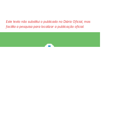
Este texto não substitui o publicado no Diário Oficial, mas
facilita a pesquisa para localizar a publicação oficial.
SERVIÇO DE ATENDIMENTO AO 
CIDADÃO (SIC) E OUVIDORIA
Prefeitura de Jordão - Estado do 
Acre
CNPJ 84.306.497/0001-60