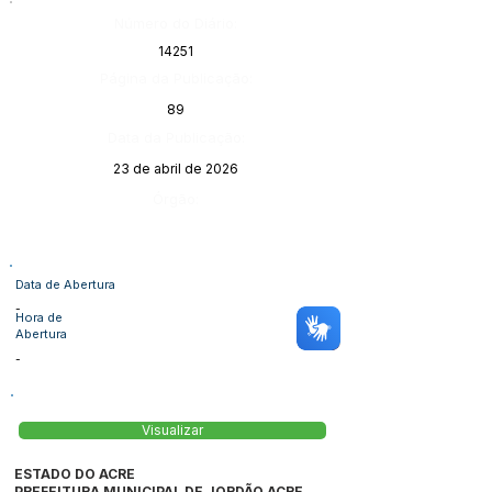
Número do Diário:
14251
Página da Publicação:
89
Data da Publicação:
23 de abril de 2026
Órgão:
Data de Abertura
-
Hora de
Abertura
-
Visualizar
ESTADO DO ACRE
PREFEITURA MUNICIPAL DE JORDÃO ACRE