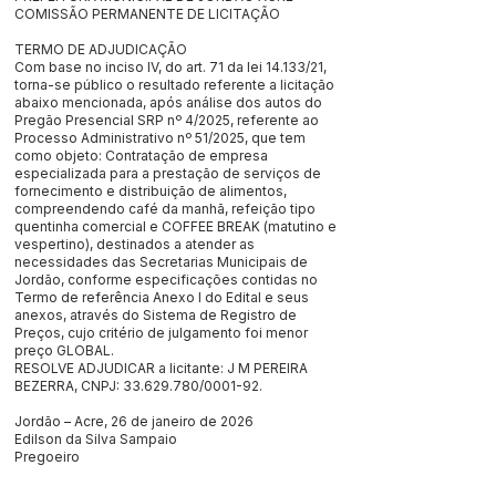
COMISSÃO PERMANENTE DE LICITAÇÃO
TERMO DE ADJUDICAÇÃO
Com base no inciso IV, do art. 71 da lei 14.133/21,
torna-se público o resultado referente a licitação
abaixo mencionada, após análise dos autos do
Pregão Presencial SRP nº 4/2025, referente ao
Processo Administrativo nº 51/2025, que tem
como objeto: Contratação de empresa
especializada para a prestação de serviços de
fornecimento e distribuição de alimentos,
compreendendo café da manhã, refeição tipo
quentinha comercial e COFFEE BREAK (matutino e
vespertino), destinados a atender as
necessidades das Secretarias Municipais de
Jordão, conforme especificações contidas no
Termo de referência Anexo I do Edital e seus
anexos, através do Sistema de Registro de
Preços, cujo critério de julgamento foi menor
preço GLOBAL.
RESOLVE ADJUDICAR a licitante: J M PEREIRA
BEZERRA, CNPJ:
33.629.780
/0001-92.
Jordão – Acre, 26 de janeiro de 2026
Edilson da Silva Sampaio
Pregoeiro