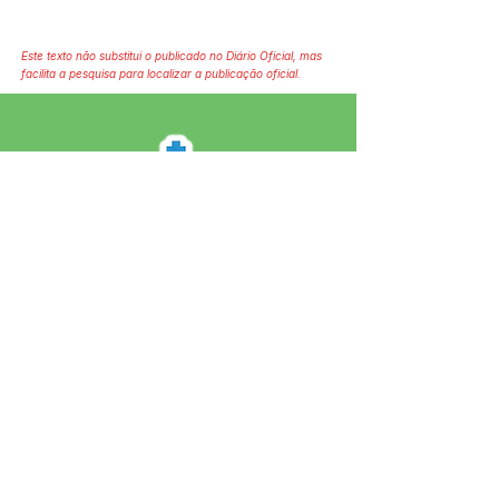
Este texto não substitui o publicado no Diário Oficial, mas
facilita a pesquisa para localizar a publicação oficial.
SERVIÇO DE ATENDIMENTO AO 
CIDADÃO (SIC) E OUVIDORIA
Prefeitura de Jordão - Estado do 
Acre
CNPJ 84.306.497/0001-60
💻Acesso online: 
SIC 
| 
Fale Conosco
 | 