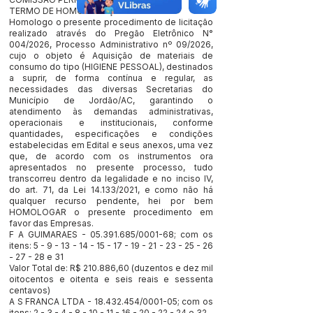
TERMO DE HOMOLOGAÇÃO
Homologo o presente procedimento de licitação
realizado através do Pregão Eletrônico N°
004/2026, Processo Administrativo nº 09/2026,
cujo o objeto é Aquisição de materiais de
consumo do tipo (HIGIENE PESSOAL), destinados
a suprir, de forma contínua e regular, as
necessidades das diversas Secretarias do
Município de Jordão/AC, garantindo o
atendimento às demandas administrativas,
operacionais e institucionais, conforme
quantidades, especificações e condições
estabelecidas em Edital e seus anexos, uma vez
que, de acordo com os instrumentos ora
apresentados no presente processo, tudo
transcorreu dentro da legalidade e no inciso IV,
do art. 71, da Lei 14.133/2021, e como não há
qualquer recurso pendente, hei por bem
HOMOLOGAR o presente procedimento em
favor das Empresas.
F A GUIMARAES -
05.391.685
/0001-68; com os
itens:
5 - 9 - 13 - 14 - 15 - 17 - 19 - 21 - 23
-
25 - 26
- 27 - 28
e 31
Valor Total de: R$ 210.886,60 (duzentos e dez mil
oitocentos e oitenta e seis reais e sessenta
centavos)
A S FRANCA LTDA -
18.432.454
/0001-05; com os
itens:
2 - 3 - 4 - 8 - 10 - 11 - 16 - 20 - 22 - 24
e 32