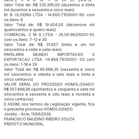
Valor Total de: R$ 230.265,00 (duzentos e trinta
mil duzentos e sessenta e cinco reais)
M. B. OLIVEIRA LTDA -
14.600.715
/0001-90; com
os itens: 6
Valor Total de: R$ 19.404,00 (dezenove mil
quatrocentos e quatro reais)
COMERCIAL C M S LTDA -
25.141.962
/0001-91;
com os itens: 7-12 e 30
Valor Total de: R$ 31.627 (trinta e um mil
seiscentos e vinte e sete reais)
PAPELARIA MUNDO IMPORTACAO E
EXPORTACAO LTDA -14.869.791/0001- 03 com
os itens: 1-18 e 29
Valor Total de: R$ 65.686,35 (sessenta e cinco
mil seiscentos e oitenta e seis reais e trinta e
cinco centavos)
VALOR GERAL DO PROCESSO HOMOLOGADO:
R$ 557.868,95 (quinhentos e cinquenta e sete mil
oitocentos e sessenta e oito reais e noventa e
cinco centavos).
E ASSIM, nos termos da Legislação vigente, fica
o presente processo HOMOLOGADO.
Jordão - Acre, 11/06/2026.
FRANCISCO NAUDINO RIBEIRO SOUZA
PREFEITO MUNICIPAL