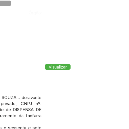
Órgão:
Visualizar
SOUZA... doravante
privado, CNPJ nº.
dade de DISPENSA DE
ramento da fanfarra
s e sessenta e sete