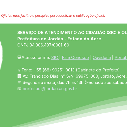
 Oficial, mas facilita a pesquisa para localizar a publicação oficial.
SERVIÇO DE ATENDIMENTO AO CIDADÃO (SIC) E O
Prefeitura de Jordão - Estado do Acre
CNPJ 84.306.497/0001-60
💻Acesso online: 
SIC 
| 
Fale Conosco
 | 
Ouvidoria
 | 
Portal
📱Fone: +55 (68)
99251-0013
(Gabinete do Prefeito)
🏢 Av. Francisco Dias, nº S/N, 69975-000, Jordão, Acre, 
📅 Segunda a sexta, das 7h às 13h (Fechado aos sábado
📧 
prefeitura@jordao.ac.gov.br