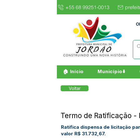
+55 68 99251-0013
prefei
O
🏠 Início
Município⬇️
Voltar
Termo de Ratificação -
Ratifica dispensa de licitação 
valor R$ 31.732,67.