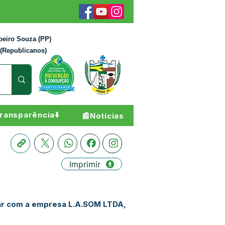
beiro Souza (PP)
 (Republicanos)
ransparência⬇️
📰Notícias
Imprimir
olar com a empresa L.A.SOM LTDA,