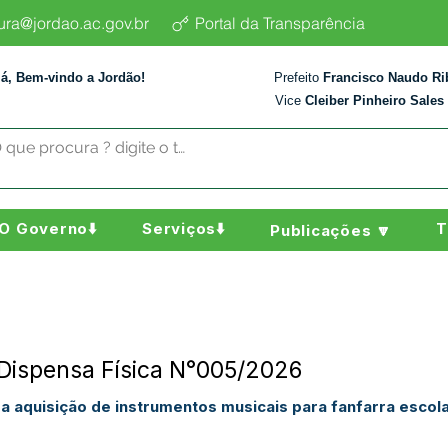
tura@jordao.ac.gov.br
Portal da Transparência
lá, Bem-vindo a Jordão!
Prefeito
Francisco Naudo Ri
Vice
Cleiber Pinheiro Sales
O Governo⬇️
Serviços⬇️
T
Publicações 🔽
 Dispensa Física N°005/2026
para aquisição de instrumentos musicais para fanfarra esc