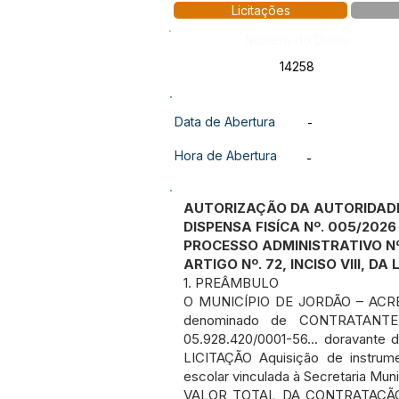
Licitações
Número do Diário:
14258
Data de Abertura
-
Hora de Abertura
-
AUTORIZAÇÃO DA AUTORIDAD
DISPENSA FISÍCA Nº. 005/2026
PROCESSO ADMINISTRATIVO Nº
ARTIGO Nº. 72, INCISO VIII, DA
1. PREÂMBULO
O MUNICÍPIO DE JORDÃO – ACRE,
denominado de CONTRATANTE e
05.928.420/0001-56... doravante
LICITAÇÃO Aquisição de instrum
escolar vinculada à Secretaria Mun
VALOR TOTAL DA CONTRATAÇÃO: R$ 