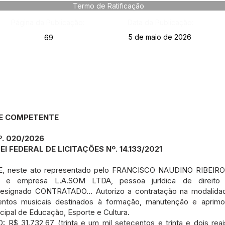
Termo de Ratificação
Página da Publicação:
Data da Publicação:
5 de maio de 2026
69
E COMPETENTE
. 020/2026
 LEI FEDERAL DE LICITAÇÕES Nº. 14.133/2021
 neste ato representado pelo FRANCISCO NAUDINO RIBEIRO 
 empresa L.A.SOM LTDA, pessoa jurídica de direito 
 designado CONTRATADO... Autorizo a contratação na modali
entos musicais destinados à formação, manutenção e aprimo
icipal de Educação, Esporte e Cultura.
31.732,67 (trinta e um mil setecentos e trinta e dois reai