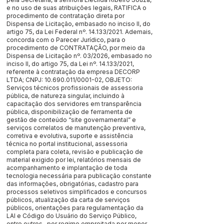
e no uso de suas atribuições legais, RATIFICA o
procedimento de contratação direta por
Dispensa de Licitação, embasado no inciso II, do
artigo 75, da Lei Federal nº. 14.133/2021. Ademais,
concorda com o Parecer Jurídico, para o
procedimento de CONTRATAÇÃO, por meio da
Dispensa de Licitação nº. 03/2026, embasado no
inciso II, do artigo 75, da Lei nº. 14.133/2021,
referente à contratação da empresa DECORP
LTDA; CNPJ:
10.690.011
/0001-02, OBJETO:
Serviços técnicos profissionais de assessoria
pública, de natureza singular, incluindo à
capacitação dos servidores em transparência
pública, disponibilização de ferramenta de
gestão de conteúdo “site governamental” e
serviços correlatos de manutenção preventiva,
corretiva e evolutiva, suporte e assistência
técnica no portal institucional, assessoria
completa para coleta, revisão e publicação de
material exigido por lei, relatórios mensais de
acompanhamento e implantação de toda
tecnologia necessária para publicação constante
das informações, obrigatórias, cadastro para
processos seletivos simplificados e concursos
públicos, atualização da carta de serviços
públicos, orientações para regulamentação da
LAI e Código do Usuário do Serviço Público,
entre outros., por regime empreitada por menor