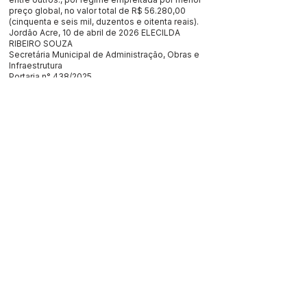
preço global, no valor total de R$ 56.280,00
(cinquenta e seis mil, duzentos e oitenta reais).
Jordão Acre, 10 de abril de 2026 ELECILDA
RIBEIRO SOUZA
Secretária Municipal de Administração, Obras e
Infraestrutura
Portaria n° 438/2025
Este texto não substitui o publicado no Diário Oficial, mas
facilita a pesquisa para localizar a publicação oficial.
SERVIÇO DE ATENDIMENTO AO 