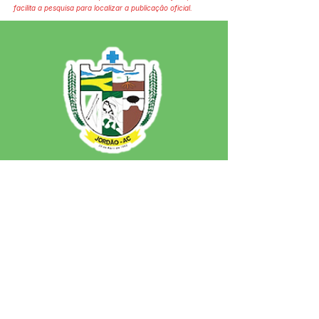
facilita a pesquisa para localizar a publicação oficial.
SERVIÇO DE ATENDIMENTO AO 
CIDADÃO (SIC) E OUVIDORIA
Prefeitura de Jordão - Estado do 
Acre
CNPJ 84.306.497/0001-60
💻Acesso online: 
SIC 
| 
Fale Conosco
 | 
Ouvidoria
 | 
Portal de Transparência
 | 
Mapa do Site