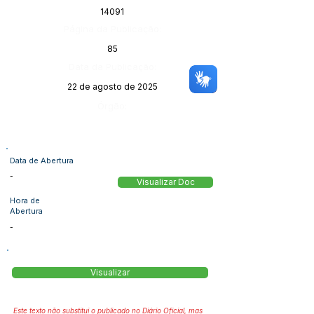
14091
Página da Publicação:
85
Data da Publicação:
22 de agosto de 2025
Órgão:
Data de Abertura
-
Visualizar Doc
Hora de
Abertura
-
Visualizar
Este texto não substitui o publicado no Diário Oficial, mas