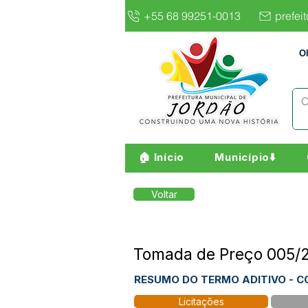
+55 68 99251-0013
prefei
O
🏠 Início
Município⬇️
Voltar
Tomada de Preço 005
RESUMO DO TERMO ADITIVO - C
Licitações