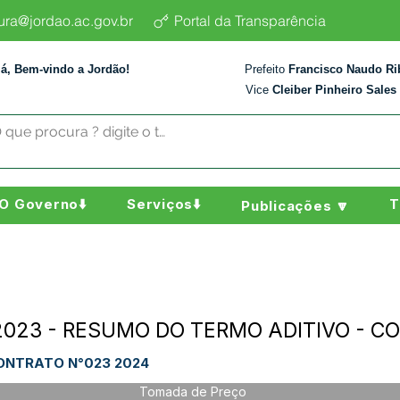
tura@jordao.ac.gov.br
Portal da Transparência
lá, Bem-vindo a Jordão!
Prefeito
Francisco Naudo Ri
Vice
Cleiber Pinheiro Sales
O Governo⬇️
Serviços⬇️
T
Publicações 🔽
/2023 - RESUMO DO TERMO ADITIVO - C
ONTRATO N°023 2024
Tomada de Preço