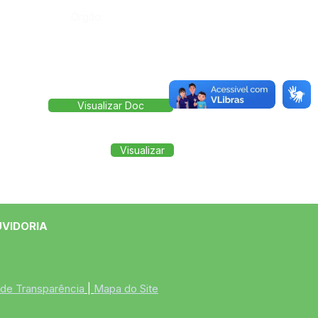
Órgão:
Visualizar Doc
Visualizar
UVIDORIA
 de Transparência
 | 
Mapa do Site