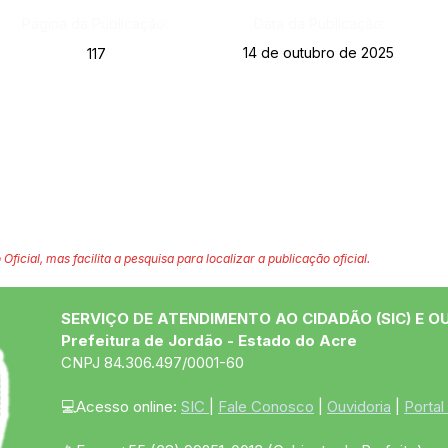
Página da Publicação:
Data da Publicação:
14 de outubro de 2025
117
 Oficial, mas facilita a pesquisa para localizar a publicação oficial.
SERVIÇO DE ATENDIMENTO AO CIDADÃO (SIC) E O
Prefeitura de Jordão - Estado do Acre
CNPJ 84.306.497/0001-60
💻Acesso online: 
SIC 
| 
Fale Conosco
 | 
Ouvidoria
 | 
Portal