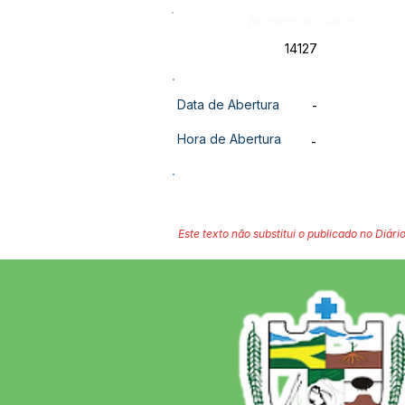
Número do Diário:
14127
Data de Abertura
-
Hora de Abertura
-
Este texto não substitui o publicado no Diário