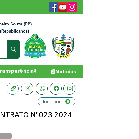
beiro Souza (PP)
 (Republicanos)
ransparência⬇️
📰Notícias
Imprimir
ONTRATO N°023 2024