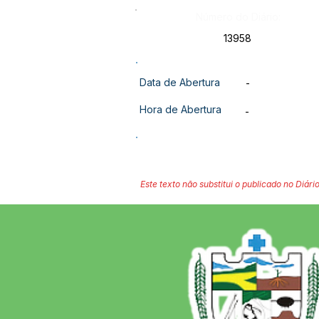
Número do Diário:
13958
Data de Abertura
-
Hora de Abertura
-
Este texto não substitui o publicado no Diário