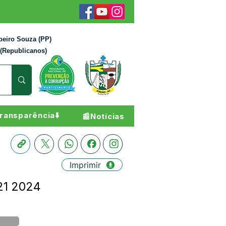
beiro Souza (PP)
 (Republicanos)
ransparência⬇️
📰Notícias
Imprimir
21 2024