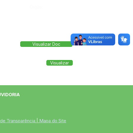
Órgão:
Visualizar Doc
Visualizar
UVIDORIA
 de Transparência
 | 
Mapa do Site