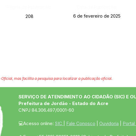
Página da Publicação:
Data da Publicação:
6 de fevereiro de 2025
208
 Oficial, mas facilita a pesquisa para localizar a publicação oficial.
SERVIÇO DE ATENDIMENTO AO CIDADÃO (SIC) E O
Prefeitura de Jordão - Estado do Acre
CNPJ 84.306.497/0001-60
💻Acesso online: 
SIC 
| 
Fale Conosco
 | 
Ouvidoria
 | 
Portal