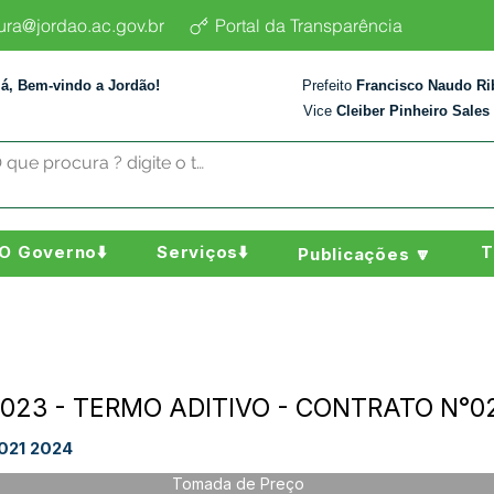
tura@jordao.ac.gov.br
Portal da Transparência
lá, Bem-vindo a Jordão!
Prefeito
Francisco Naudo Ri
Vice
Cleiber Pinheiro Sales
O Governo⬇️
Serviços⬇️
T
Publicações 🔽
2023 - TERMO ADITIVO - CONTRATO N°0
021 2024
Tomada de Preço