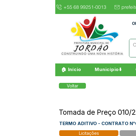
+55 68 99251-0013
prefei
O
🏠 Início
Município⬇️
Voltar
Tomada de Preço 010/
TERMO ADITIVO - CONTRATO N°
Licitações