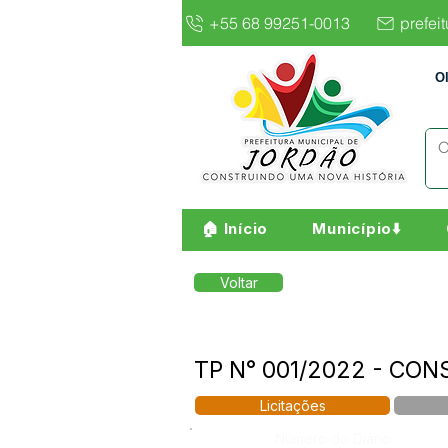
+55 68 99251-0013
prefei
O
🏠 Início
Município⬇️
Voltar
TP N° 001/2022 - CO
Licitações
Número do Diário: