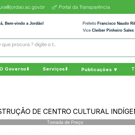
tura@jordao.ac.gov.br
Portal da Transparência
lá, Bem-vindo a Jordão!
Prefeito
Francisco Naudo Ri
Vice
Cleiber Pinheiro Sales
O Governo⬇️
Serviços⬇️
T
Publicações 🔽
NSTRUÇÃO DE CENTRO CULTURAL INDÍG
Tomada de Preço
Página da Publicação:
Data da Publicação: