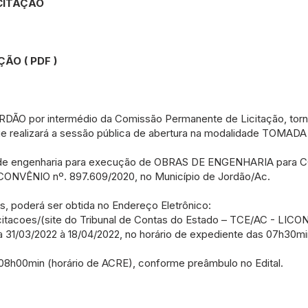
CITAÇÃO
AÇÃO
(
PDF
)
O por intermédio da Comissão Permanente de Licitação, torna
e realizará a sessão pública de abertura na modalidade TOMAD
 de engenharia para execução de OBRAS DE ENGENHARIA par
VÊNIO nº. 897.609/2020, no Município de Jordão/Ac.
s, poderá ser obtida no Endereço Eletrônico:
citacoes/(site
do Tribunal de Contas do Estado – TCE/AC - LICON)
dia 31/03/2022 à 18/04/2022, no horário de expediente das 07h30m
08h00min (horário de ACRE), conforme preâmbulo no Edital.