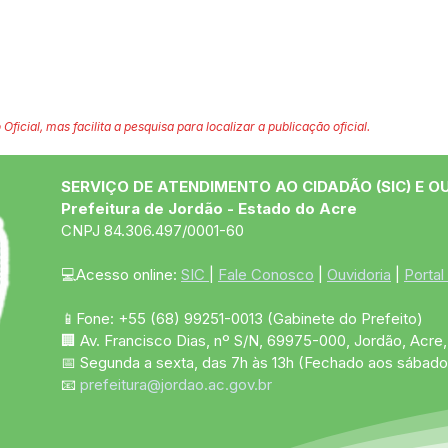
 Oficial, mas facilita a pesquisa para localizar a publicação oficial.
SERVIÇO DE ATENDIMENTO AO CIDADÃO (SIC) E O
Prefeitura de Jordão - Estado do Acre
CNPJ 84.306.497/0001-60
💻Acesso online: 
SIC 
| 
Fale Conosco
 | 
Ouvidoria
 | 
Portal
📱Fone: +55 (68)
99251-0013
(Gabinete do Prefeito)
🏢 Av. Francisco Dias, nº S/N, 69975-000, Jordão, Acre, 
📅 Segunda a sexta, das 7h às 13h (Fechado aos sábado
📧 
prefeitura@jordao.ac.gov.br