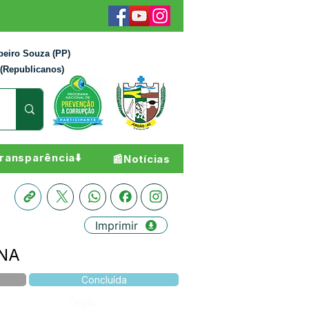
beiro Souza (PP)
 (Republicanos)
ransparência⬇️
📰Notícias
Imprimir
ENA
Concluída
Órgão: