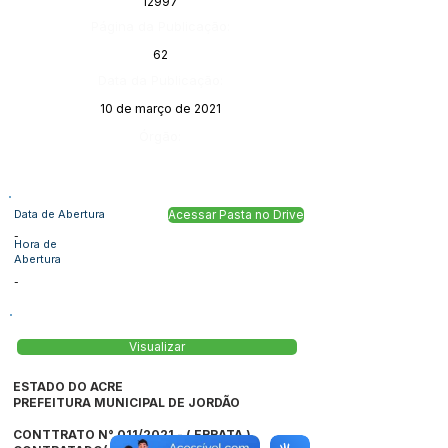
12997
Página da Publicação:
62
Data da Publicação:
10 de março de 2021
Órgão:
Data de Abertura
Acessar Pasta no Drive
-
Hora de
Abertura
-
Visualizar
ESTADO DO ACRE
PREFEITURA MUNICIPAL DE JORDÃO
CONTTRATO N° 011/2021
- (
ERRATA
)