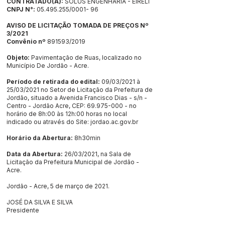
CONTRATADO(A):
SOLUS ENGENHARIA - EIRELI
CNPJ N°:
05.495.255/0001- 96
AVISO DE LICITAÇÃO TOMADA DE PREÇOS Nº
3/2021
Convênio nº
891593/2019
Objeto:
Pavimentação de Ruas, localizado no
Município De Jordão - Acre.
Período de retirada do edital:
09/03/2021 à
25/03/2021 no Setor de Licitação da Prefeitura de
Jordão, situado a Avenida Francisco Dias - s/n -
Centro - Jordão Acre, CEP:
69.975-000
- no
horário de 8h:00 às 12h:00 horas no local
indicado ou através do Site: jordao.ac.gov.br
Horário da Abertura:
8h30min
Data da Abertura:
26/03/2021, na Sala de
Licitação da Prefeitura Municipal de Jordão -
Acre.
Jordão - Acre, 5 de março de 2021.
JOSÉ DA SILVA E SILVA
Presidente