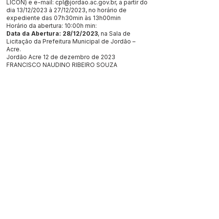
LICON) e e-mail:
cpl@jordao.ac.gov.br
, a partir do
dia 13/12/2023 à 27/12/2023, no horário de
expediente das 07h30min às 13h00min
Horário da abertura: 10:00h min:
Data da Abertura: 28/12/2023
, na Sala de
Licitação da Prefeitura Municipal de Jordão –
Acre.
Jordão Acre 12 de dezembro de 2023
FRANCISCO NAUDINO RIBEIRO SOUZA
PREFEITO MUNICIPAL
Este texto não substitui o publicado no Diário Oficial, mas
facilita a pesquisa para localizar a publicação oficial.