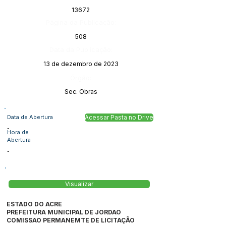
13672
Página da Publicação:
508
Data da Publicação:
13 de dezembro de 2023
Órgão:
Sec. Obras
Data de Abertura
Acessar Pasta no Drive
-
Hora de
Abertura
-
Visualizar
ESTADO DO ACRE
PREFEITURA MUNICIPAL DE JORDAO
COMISSAO PERMANEMTE DE LICITAÇÃO