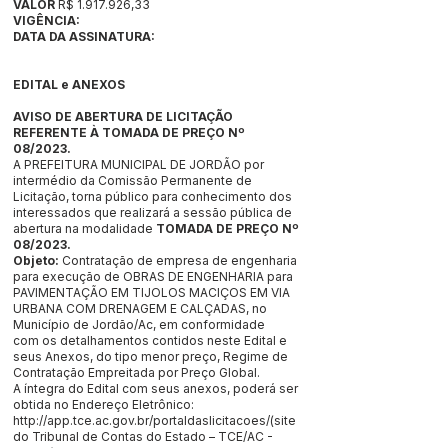
VALOR
R$ 1.917.926,33
VIGÊNCIA:
DATA DA ASSINATURA:
EDITAL e ANEXOS
AVISO DE ABERTURA DE LICITAÇÃO
REFERENTE À TOMADA DE PREÇO Nº
08/2023.
A PREFEITURA MUNICIPAL DE JORDÃO por
intermédio da Comissão Permanente de
Licitação, torna público para conhecimento dos
interessados que realizará a sessão pública de
abertura na modalidade
TOMADA DE PREÇO Nº
08/2023.
Objeto:
Contratação de empresa de engenharia
para execução de OBRAS DE ENGENHARIA para
PAVIMENTAÇÃO EM TIJOLOS MACIÇOS EM VIA
URBANA COM DRENAGEM E CALÇADAS, no
Município de Jordão/Ac, em conformidade
com os detalhamentos contidos neste Edital e
seus Anexos, do tipo menor preço, Regime de
Contratação Empreitada por Preço Global.
A íntegra do Edital com seus anexos, poderá ser
obtida no Endereço Eletrônico:
http://app.tce.ac.gov.br/portaldaslicitacoes/(site
do Tribunal de Contas do Estado – TCE/AC -