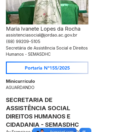
Maria lvanete Lopes da Rocha
assistenciasocial@jordao.ac.gov.br
(68) 99209-5105
Secretária de Assistência Social e Direitos
Humanos - SEMASDHC
Portaria N°155/2025
Minicurrículo
AGUARDANDO
SECRETARIA DE
ASSISTÊNCIA SOCIAL
DIREITOS HUMANOS E
CIDADANIA - SEMASDHC
Av Francisco Dias, S/N, CEP
69975-000
,