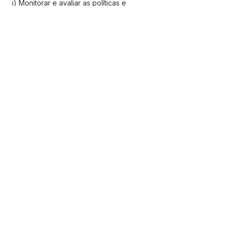
 i) Monitorar e avaliar as políticas e 
programas de assistência social e 
direitos humanos para garantir sua 
eficácia.
SERVIÇO DE ATENDIMENTO AO 
CIDADÃO (SIC) E OUVIDORIA
Prefeitura de Jordão - Estado do 
Acre
CNPJ 84.306.497/0001-60
💻Acesso online: 
SIC 
| 
Fale Conosco
 | 