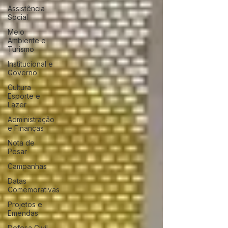
Assistência
Social
Meio
Ambiente e
Turismo
Institucional e
Governo
Cultura
Esporte e
Lazer
Administração
e Finanças
Nota de
Pesar
Campanhas
Datas
Comemorativas
Projetos e
Emendas
Defesa Civil