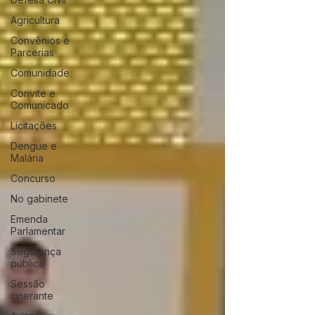
Agricultura
Convênios e
Parcerias
Comunidade
Convite e
Comunicado
Licitações
Dengue e
Malária
Concurso
No gabinete
Emenda
Parlamentar
Segurança
pública
Sessão
itinerante