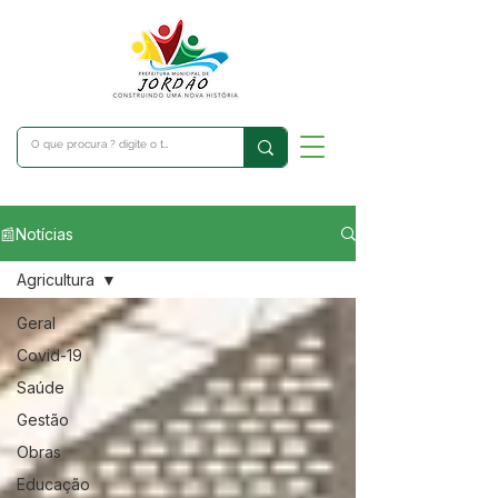
📰Notícias
Agricultura
Geral
Covid-19
Saúde
Gestão
Obras
Educação