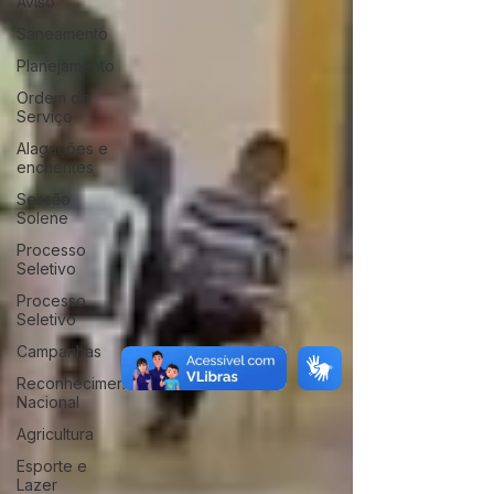
Aviso
Saneamento
Planejamento
Ordem de
Serviço
Alagações e
enchentes
Sessão
Solene
Processo
Seletivo
Processo
Seletivo
Campanhas
Reconhecimento
Nacional
Agricultura
Esporte e
Lazer