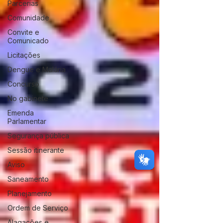
Parcerias
Comunidade
Convite e
Comunicado
Licitações
Dengue e Malária
Concurso
No gabinete
Emenda
Parlamentar
Segurança pública
Sessão itinerante
Aviso
Saneamento
Planejamento
Ordem de Serviço
Alagações e