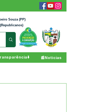
beiro Souza (PP)
 (Republicanos)
ransparência⬇️
📰Notícias