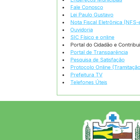
Fale Conosco
Lei Paulo Gustavo
Nota Fiscal Eletrônica (NFS-
Ouvidoria
SIC Físico e online
Portal do Cidadão e Contribu
Portal de Transparência
Pesquisa de Satisfação
Protocolo Online (Tramitaçã
Prefeitura TV
Telefones Úteis