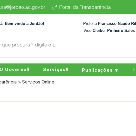
tura@jordao.ac.gov.br
Portal da Transparência
lá, Bem-vindo a Jordão!
Prefeito
Francisco Naudo Ri
Vice
Cleiber Pinheiro Sales
O Governo⬇️
Serviços⬇️
T
Publicações 🔽
parência > Serviços Online