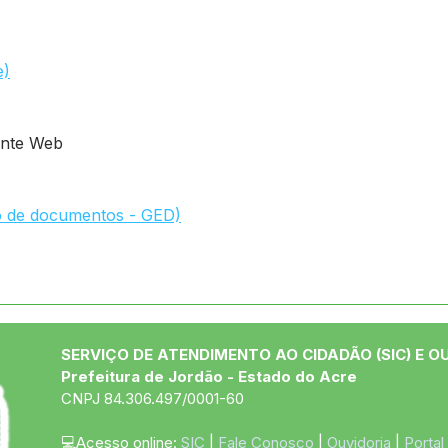
e)
inte Web
o de documentos - GED)
SERVIÇO DE ATENDIMENTO AO CIDADÃO (SIC) E O
Prefeitura de Jordão - Estado do Acre
CNPJ 84.306.497/0001-60
💻Acesso online: 
SIC 
| 
Fale Conosco
 | 
Ouvidoria
 | 
Portal