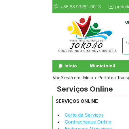
+55 68 99251-0013
prefei
O
🏠 Início
Município⬇️
Você está em: Início > Portal da Trans
Serviços Online
SERVIÇOS ONLINE
Carta de Serviços
Contracheque Online
Endereços Municipais