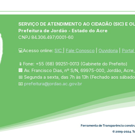
04 de junho: Dia de Corpus
10 d
Christi
das
SERVIÇO DE ATENDIMENTO AO CIDADÃO (SIC) E O
Prefeitura de Jordão - Estado do Acre
CNPJ 84.306.497/0001-60
💻Acesso online: 
SIC 
| 
Fale Conosco
 | 
Ouvidoria
 | 
Portal
📱Fone: +55 (68)
99251-0013
(Gabinete do Prefeito)
🏢 Av. Francisco Dias, nº S/N, 69975-000, Jordão, Acre, 
📅 Segunda a sexta, das 7h às 13h (Fechado aos sábado
📧 
prefeitura@jordao.ac.gov.br
Ferramenta de Transparência constr
© 2009-2024. To