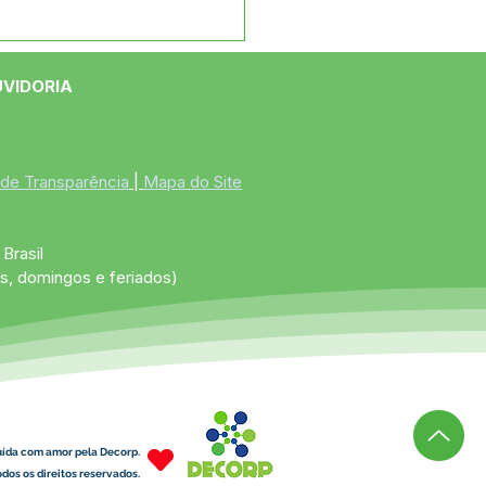
e maio: Um feliz Dia
 Mães!
UVIDORIA
 de Transparência
 | 
Mapa do Site
Brasil
s, domingos e feriados)
uída com amor pela Decorp.
dos os direitos reservados.