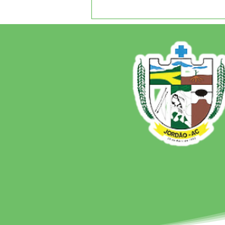
12 de junho: Feliz Dia dos
Namorados!