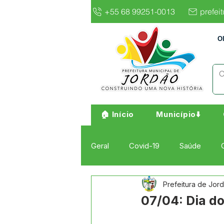
+55 68 99251-0013
prefei
O
🏠 Início
Município⬇️
Geral
Covid-19
Saúde
Prefeitura de Jor
Institucional e Governo
Cult
07/04: Dia do