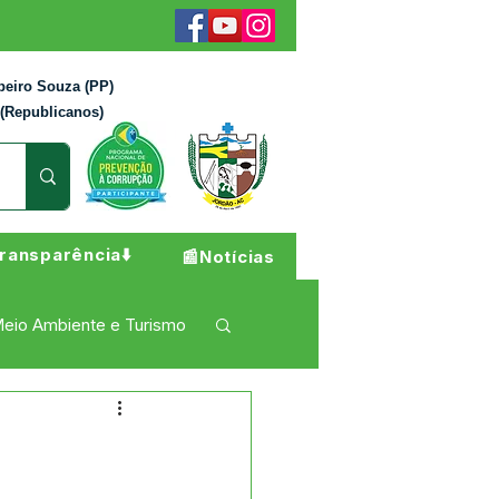
beiro Souza (PP)
 (Republicanos)
ransparência⬇️
📰Notícias
eio Ambiente e Turismo
 Pesar
Campanhas