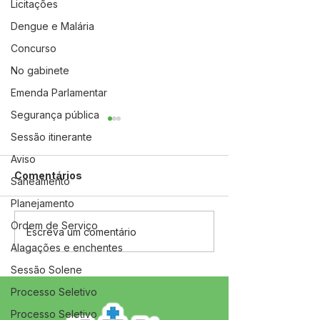
Licitações
Dengue e Malária
Concurso
No gabinete
Emenda Parlamentar
Segurança pública
Sessão itinerante
Aviso
Comentários
Saneamento
Planejamento
Ordem de Serviço
04 de junho: Dia de
10 de maio: Um 
Escreva um comentário
Corpus Christi
das Mães!
Alagações e enchentes
Sessão Solene
Processo Seletivo
Processo Seletivo