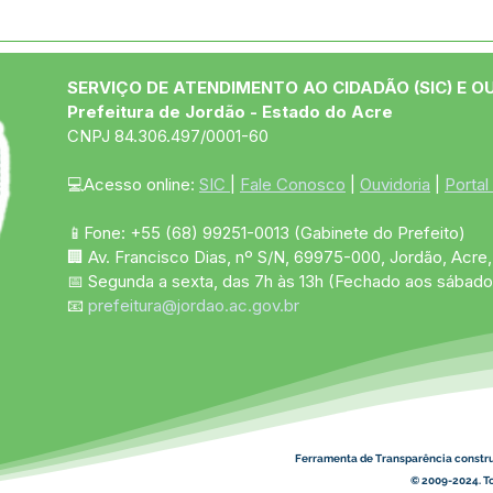
04 de junho: Dia de Corpus
10 d
Christi
das
SERVIÇO DE ATENDIMENTO AO CIDADÃO (SIC) E O
Prefeitura de Jordão - Estado do Acre
CNPJ 84.306.497/0001-60
💻Acesso online: 
SIC 
| 
Fale Conosco
 | 
Ouvidoria
 | 
Portal
📱Fone: +55 (68)
99251-0013
(Gabinete do Prefeito)
🏢 Av. Francisco Dias, nº S/N, 69975-000, Jordão, Acre, 
📅 Segunda a sexta, das 7h às 13h (Fechado aos sábado
📧 
prefeitura@jordao.ac.gov.br
Ferramenta de Transparência constr
© 2009-2024. To