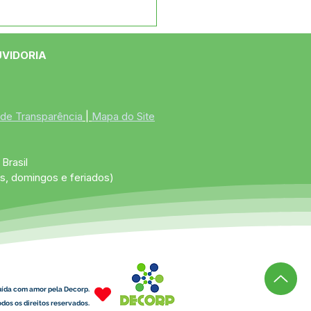
e maio: Um feliz Dia
 Mães!
UVIDORIA
 de Transparência
 | 
Mapa do Site
Brasil
s, domingos e feriados)
uída com amor pela Decorp.
dos os direitos reservados.