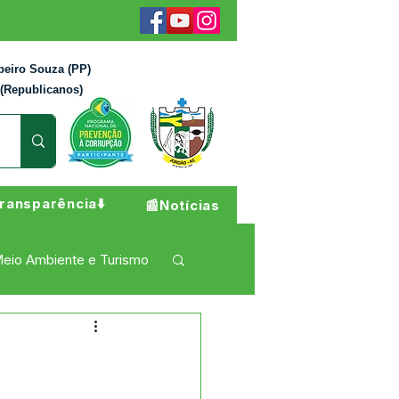
beiro Souza (PP)
 (Republicanos)
ransparência⬇️
📰Notícias
eio Ambiente e Turismo
 Pesar
Campanhas