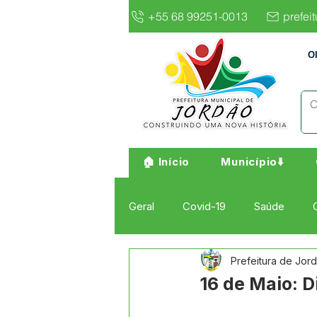
+55 68 99251-0013
prefei
O
🏠 Início
Município⬇️
Geral
Covid-19
Saúde
Prefeitura de Jor
Institucional e Governo
Cult
16 de Maio: D