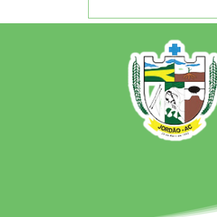
12 de junho: Feliz Dia dos
Namorados!