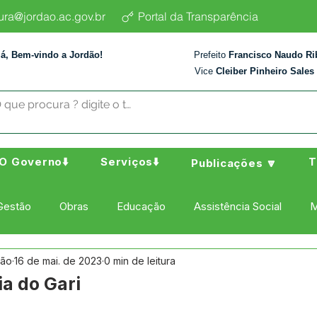
tura@jordao.ac.gov.br
Portal da Transparência
lá, Bem-vindo a Jordão!
Prefeito
Francisco Naudo Ri
Vice
Cleiber Pinheiro Sales
O Governo⬇️
Serviços⬇️
T
Publicações 🔽
Gestão
Obras
Educação
Assistência Social
M
dão
16 de mai. de 2023
0 min de leitura
ura Esporte e Lazer
Administração e Finanças
Nota de
ia do Gari