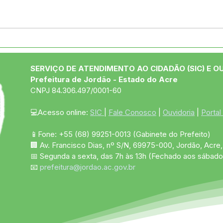
04 de junho: Dia de Corpus
10 d
Christi
das
SERVIÇO DE ATENDIMENTO AO CIDADÃO (SIC) E O
Prefeitura de Jordão - Estado do Acre
CNPJ 84.306.497/0001-60
💻Acesso online: 
SIC 
| 
Fale Conosco
 | 
Ouvidoria
 | 
Portal
📱Fone: +55 (68)
99251-0013
(Gabinete do Prefeito)
🏢 Av. Francisco Dias, nº S/N, 69975-000, Jordão, Acre, 
📅 Segunda a sexta, das 7h às 13h (Fechado aos sábado
📧 
prefeitura@jordao.ac.gov.br