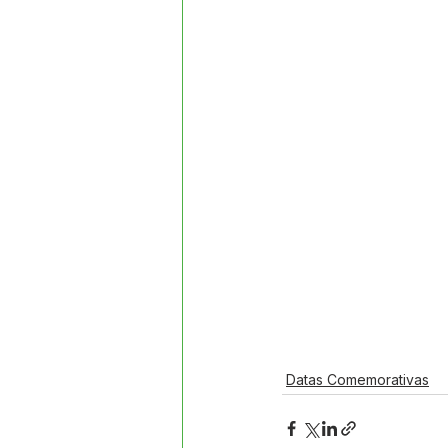
Datas Comemorativas
Proj
Comunidade
Convite e Co
Emenda Parlamentar
Segur
Ordem de Serviço
Datas Comemorativas