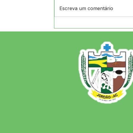
Escreva um comentário
12 de junho: Feliz Dia dos
Namorados!