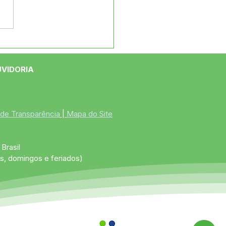
e maio: Um feliz Dia
 Mães!
UVIDORIA
 de Transparência
 | 
Mapa do Site
Brasil
s, domingos e feriados)