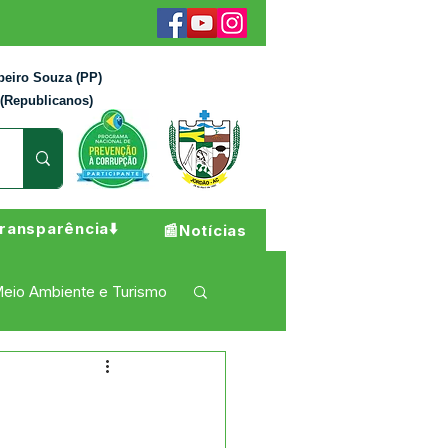
beiro Souza (PP)
 (Republicanos)
ransparência⬇️
📰Notícias
eio Ambiente e Turismo
 Pesar
Campanhas