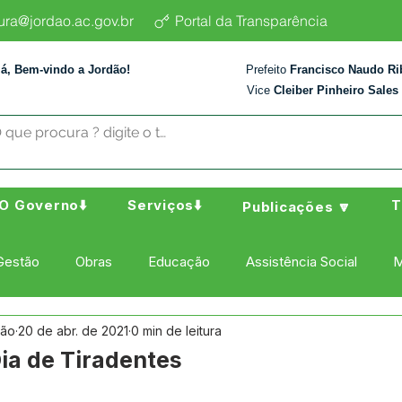
tura@jordao.ac.gov.br
Portal da Transparência
lá, Bem-vindo a Jordão!
Prefeito
Francisco Naudo Ri
Vice
Cleiber Pinheiro Sales
O Governo⬇️
Serviços⬇️
T
Publicações 🔽
Gestão
Obras
Educação
Assistência Social
M
dão
20 de abr. de 2021
0 min de leitura
ura Esporte e Lazer
Administração e Finanças
Nota de
 Dia de Tiradentes