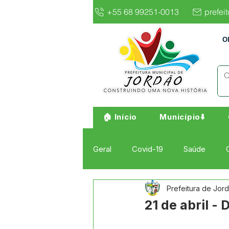
+55 68 99251-0013
prefei
O
🏠 Início
Município⬇️
Geral
Covid-19
Saúde
Prefeitura de Jor
Institucional e Governo
Cult
21 de abril -