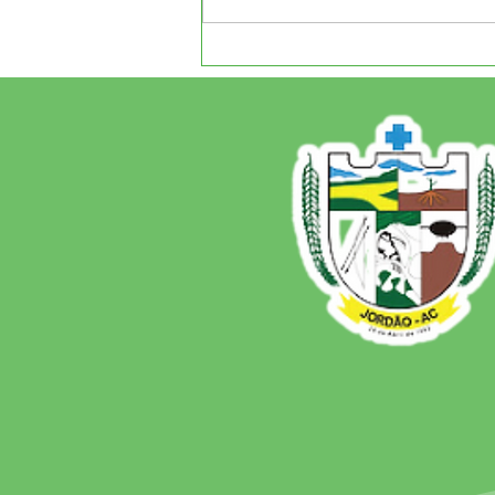
12 de junho: Feliz Dia dos
Namorados!