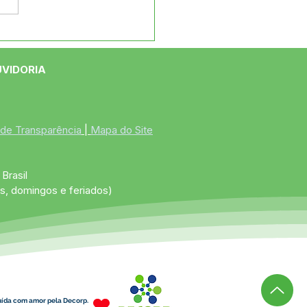
e maio: Um feliz Dia
 Mães!
UVIDORIA
 de Transparência
 | 
Mapa do Site
Brasil
s, domingos e feriados)
uída com amor pela Decorp.