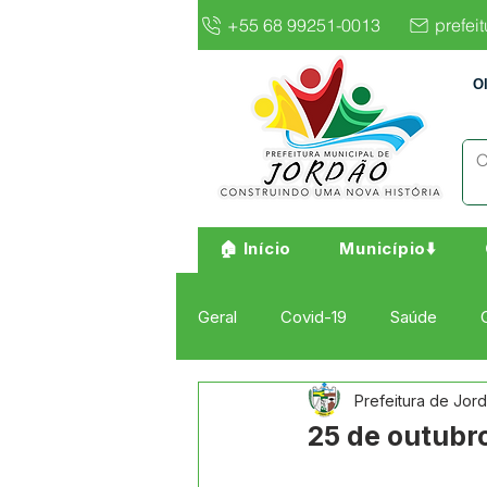
+55 68 99251-0013
prefei
O
🏠 Início
Município⬇️
Geral
Covid-19
Saúde
Prefeitura de Jor
Institucional e Governo
Cult
25 de outubro