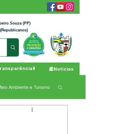
beiro Souza (PP)
 (Republicanos)
ransparência⬇️
📰Notícias
eio Ambiente e Turismo
 Pesar
Campanhas