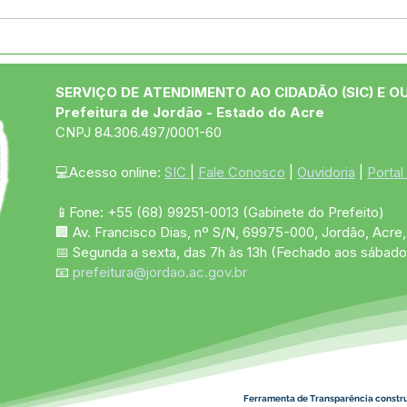
04 de junho: Dia de Corpus
10 d
Christi
das
SERVIÇO DE ATENDIMENTO AO CIDADÃO (SIC) E O
Prefeitura de Jordão - Estado do Acre
CNPJ 84.306.497/0001-60
💻Acesso online: 
SIC 
| 
Fale Conosco
 | 
Ouvidoria
 | 
Portal
📱Fone: +55 (68)
99251-0013
(Gabinete do Prefeito)
🏢 Av. Francisco Dias, nº S/N, 69975-000, Jordão, Acre, 
📅 Segunda a sexta, das 7h às 13h (Fechado aos sábado
📧 
prefeitura@jordao.ac.gov.br
Ferramenta de Transparência constr