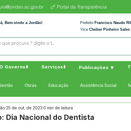
tura@jordao.ac.gov.br
Portal da Transparência
lá, Bem-vindo a Jordão!
Prefeito
Francisco Naudo Ri
Vice
Cleiber Pinheiro Sales
O Governo⬇️
Serviços⬇️
T
Publicações 🔽
Gestão
Obras
Educação
Assistência Social
M
dão
25 de out. de 2023
0 min de leitura
ura Esporte e Lazer
Administração e Finanças
Nota de
: Dia Nacional do Dentista