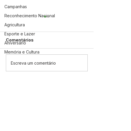
Campanhas
Reconhecimento Nacional
Agricultura
Esporte e Lazer
Comentários
Aniversário
Memória e Cultura
Boletim covid-19,
Boletim covid-
Escreva um comentário
atualizado em 18 de
atualizado em 
junho de 2021
junho de 2021