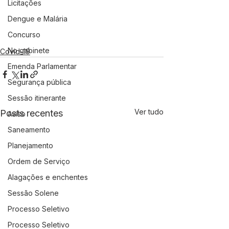
Licitações
Dengue e Malária
Concurso
No gabinete
Covid-19
Emenda Parlamentar
Segurança pública
Sessão itinerante
Ver tudo
Posts recentes
Aviso
Saneamento
Planejamento
Ordem de Serviço
Alagações e enchentes
Sessão Solene
Processo Seletivo
Processo Seletivo