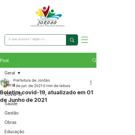
Post
Geral
Prefeitura de Jordão
Geral
1 de jun. de 2021
0 min de leitura
Boletim covid-19, atualizado em 01
Covid-19
de Junho de 2021
Saúde
Gestão
Obras
Educação