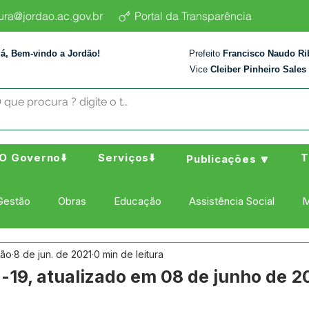
tura@jordao.ac.gov.br
Portal da Transparência
lá, Bem-vindo a Jordão!
Prefeito
Francisco Naudo Ri
Vice
Cleiber Pinheiro Sales
O Governo⬇️
Serviços⬇️
T
Publicações 🔽
Gestão
Obras
Educação
Assistência Social
M
dão
8 de jun. de 2021
0 min de leitura
ura Esporte e Lazer
Administração e Finanças
Nota de
-19, atualizado em 08 de junho de 2