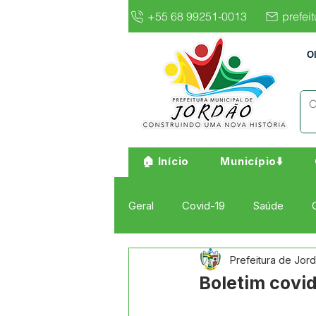
+55 68 99251-0013
prefei
O
🏠 Início
Município⬇️
Geral
Covid-19
Saúde
Prefeitura de Jor
Institucional e Governo
Cult
Boletim covid