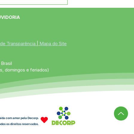
tim covid-19,
lizado em 16 de junho
2021
UVIDORIA
 de Transparência
 | 
Mapa do Site
Brasil
s, domingos e feriados)
uída com amor pela Decorp.
dos os direitos reservados.