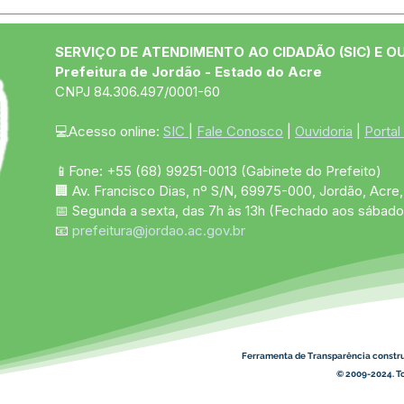
Boletim covid-19,
Bole
atualizado em 18 de junho
atua
de 2021
de 
SERVIÇO DE ATENDIMENTO AO CIDADÃO (SIC) E O
Prefeitura de Jordão - Estado do Acre
CNPJ 84.306.497/0001-60
💻Acesso online: 
SIC 
| 
Fale Conosco
 | 
Ouvidoria
 | 
Portal
📱Fone: +55 (68)
99251-0013
(Gabinete do Prefeito)
🏢 Av. Francisco Dias, nº S/N, 69975-000, Jordão, Acre, 
📅 Segunda a sexta, das 7h às 13h (Fechado aos sábado
📧 
prefeitura@jordao.ac.gov.br
Ferramenta de Transparência constr
© 2009-2024. To