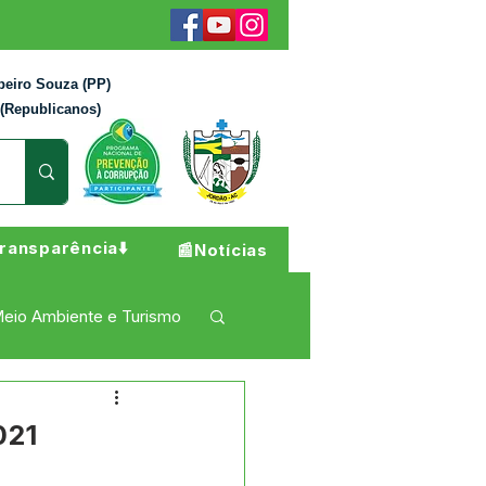
beiro Souza (PP)
 (Republicanos)
ransparência⬇️
📰Notícias
eio Ambiente e Turismo
 Pesar
Campanhas
021