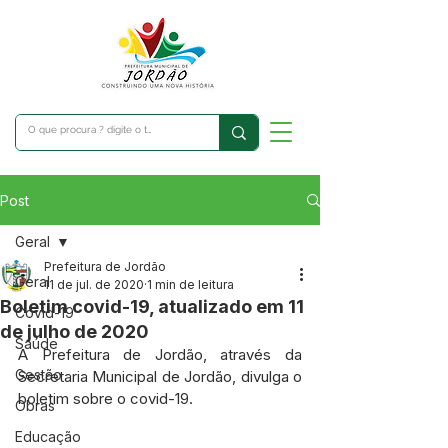
Post
Geral
Prefeitura de Jordão
Geral
11 de jul. de 2020
1 min de leitura
Boletim covid-19, atualizado em 11
Covid-19
de julho de 2020
Saúde
A Prefeitura de Jordão, através da 
Gestão
Secretaria Municipal de Jordão, divulga o 
boletim sobre o covid-19.
Obras
Educação