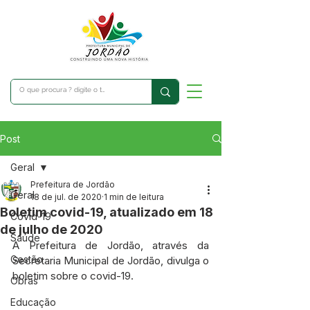
Post
Geral
Prefeitura de Jordão
Geral
18 de jul. de 2020
1 min de leitura
Boletim covid-19, atualizado em 18
Covid-19
de julho de 2020
Saúde
A Prefeitura de Jordão, através da 
Gestão
Secretaria Municipal de Jordão, divulga o 
boletim sobre o covid-19.
Obras
Educação