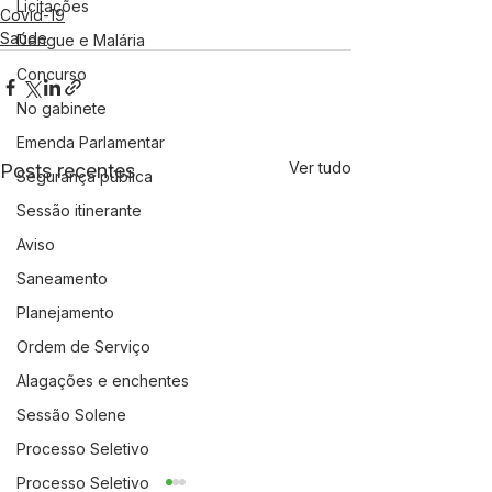
Licitações
Covid-19
Saúde
Dengue e Malária
Concurso
No gabinete
Emenda Parlamentar
Ver tudo
Posts recentes
Segurança pública
Sessão itinerante
Aviso
Saneamento
Planejamento
Ordem de Serviço
Alagações e enchentes
Sessão Solene
Processo Seletivo
Processo Seletivo