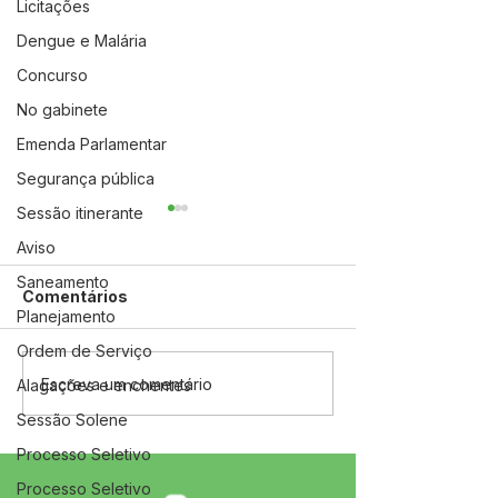
Licitações
Dengue e Malária
Concurso
No gabinete
Emenda Parlamentar
Segurança pública
Sessão itinerante
Aviso
Saneamento
Comentários
Planejamento
Ordem de Serviço
ATENÇÃO, POPULAÇÃO
Prefeitura part
Escreva um comentário
Alagações e enchentes
DE JORDÃO!
abertura da 7ª
Sessão Solene
Conferência Mu
de Saúde em J
Processo Seletivo
Processo Seletivo