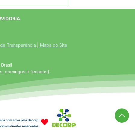
ão dá início à
panha Agosto
rado com celebração
UVIDORIA
Semana do Bebê
 de Transparência
 | 
Mapa do Site
Brasil
s, domingos e feriados)
uída com amor pela Decorp.
dos os direitos reservados.