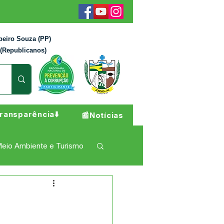
beiro Souza (PP)
 (Republicanos)
ransparência⬇️
📰Notícias
eio Ambiente e Turismo
 Pesar
Campanhas