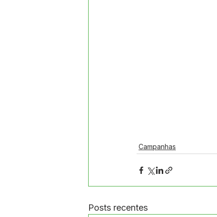
Datas Comemorativas
Proj
Comunidade
Convite e Co
Emenda Parlamentar
Segur
Ordem de Serviço
Campanhas
Posts recentes