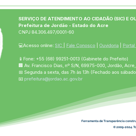
08 de março: Feliz Dia
Jord
Internacional da Mulher
cam
Dou
SERVIÇO DE ATENDIMENTO AO CIDADÃO (SIC) E O
da 
Prefeitura de Jordão - Estado do Acre
CNPJ 84.306.497/0001-60
💻Acesso online: 
SIC 
| 
Fale Conosco
 | 
Ouvidoria
 | 
Portal
📱Fone: +55 (68)
99251-0013
(Gabinete do Prefeito)
🏢 Av. Francisco Dias, nº S/N, 69975-000, Jordão, Acre, 
📅 Segunda a sexta, das 7h às 13h (Fechado aos sábado
📧 
prefeitura@jordao.ac.gov.br
Ferramenta de Transparência constr
© 2009-2024. To