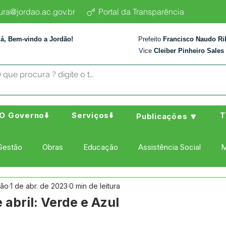
tura@jordao.ac.gov.br
Portal da Transparência
lá, Bem-vindo a Jordão!
Prefeito
Francisco Naudo Ri
Vice
Cleiber Pinheiro Sales
O Governo⬇️
Serviços⬇️
T
Publicações 🔽
Gestão
Obras
Educação
Assistência Social
M
dão
1 de abr. de 2023
0 min de leitura
ura Esporte e Lazer
Administração e Finanças
Nota de
abril: Verde e Azul