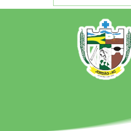
Agosto Lilás e Agosto
Dourado: Um Mês de
Cuidado, Proteção e
Conscientização