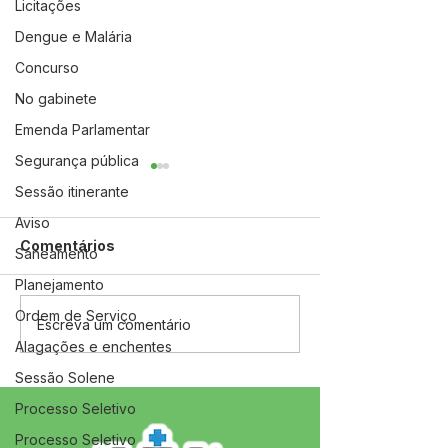
Licitações
Dengue e Malária
Concurso
No gabinete
Emenda Parlamentar
Segurança pública
Sessão itinerante
Aviso
Comentários
Saneamento
Planejamento
Ordem de Serviço
08 de março: Feliz Dia
Jordão dá iníci
Escreva um comentário
Internacional da Mulher
campanha Ago
Alagações e enchentes
Dourado com
Sessão Solene
celebração da
do Bebê
Processo Seletivo
Processo Seletivo