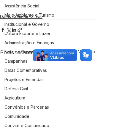
Assistência Social
Meio Ambiente e Turismo
Datas Comemorativas
Institucional e Governo
Cultura Esporte e Lazer
Administração e Finanças
Ver tudo
Nota de Pesar
Posts recentes
Campanhas
Datas Comemorativas
Projetos e Emendas
Defesa Civil
Agricultura
Convênios e Parcerias
Comunidade
Convite e Comunicado