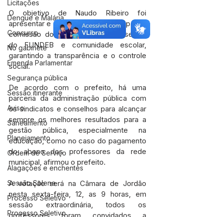
Licitações
O objetivo de Naudo Ribeiro foi 
Dengue e Malária
apresentar e demonstrar o projeto para a 
Concurso
comissão do SINTEAC e os conselhos 
do FUNDEB e comunidade escolar, 
No gabinete
garantindo a transparência e o controle 
Emenda Parlamentar
social.
Segurança pública
De acordo com o prefeito, há uma 
Sessão itinerante
parceria da administração pública com 
Aviso
os sindicatos e conselhos para alcançar 
sempre os melhores resultados para a 
Saneamento
gestão pública, especialmente na 
Planejamento
educação, como no caso do pagamento 
do abono dos professores da rede 
Ordem de Serviço
municipal, afirmou o prefeito.
Alagações e enchentes
Sessão Solene
A votação será na Câmara de Jordão 
nesta sexta-feira, 12, as 9 horas, em 
Processo Seletivo
sessão extraordinária, todos os 
Processo Seletivo
professores foram convidados a 