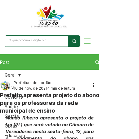
Post
Geral
Prefeitura de Jordão
Geral
10 de nov. de 2021
1 min de leitura
Prefeito apresenta projeto do abono
Covid-19
para os professores da rede
Saúde
municipal de ensino
Gestão
Naudo Ribeiro apresenta o projeto de 
Lei (PL) que será votado na Câmara de 
Obras
Vereadores nesta sexta-feira, 12, para 
Educação
o pagamento do abono aos 