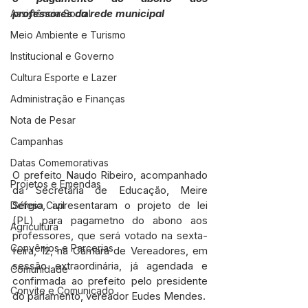
professores da rede municipal
Assistência Social
Meio Ambiente e Turismo
Institucional e Governo
Cultura Esporte e Lazer
Administração e Finanças
Nota de Pesar
Campanhas
Datas Comemorativas
O prefeito Naudo Ribeiro, acompanhado 
Projetos e Emendas
da Secretária de Educação, Meire 
Sérgio, apresentaram o projeto de lei 
Defesa Civil
(PL) para pagametno do abono aos 
Agricultura
professores, que será votado na sexta-
Convênios e Parcerias
feira, 12, na Câmara de Vereadores, em 
sessão extraordinária, já agendada e 
Comunidade
confirmada ao prefeito pelo presidente 
Convite e Comunicado
do parlamento, vereador Eudes Mendes.