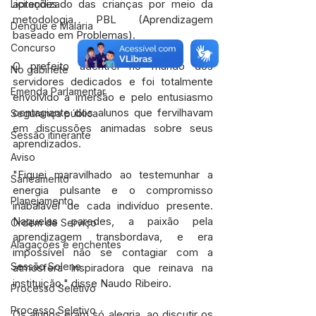
aprendizado das crianças por meio da 
Licitações
metodologia PBL (Aprendizagem 
Dengue e Malária
baseado em Problemas).
Concurso
O prefeito adentrei no mundo dos 
No gabinete
servidores dedicados e foi totalmente 
Emenda Parlamentar
envolvido a imersão e pelo entusiasmo 
contagiante dos alunos que fervilhavam 
Segurança pública
em discussões animadas sobre seus 
Sessão itinerante
aprendizados. 
Aviso
"Fiquei maravilhado ao testemunhar a 
Saneamento
energia pulsante e o compromisso 
Planejamento
inabalável de cada indivíduo presente. 
Naquelas paredes, a paixão pela 
Ordem de Serviço
aprendizagem transbordava, e era 
Alagações e enchentes
impossível não se contagiar com a 
Sessão Solene
atmosfera inspiradora que reinava na 
instituição." disse Naudo Ribeiro.
Processo Seletivo
Processo Seletivo
Os alunos eram só alegria, ao discutir os 