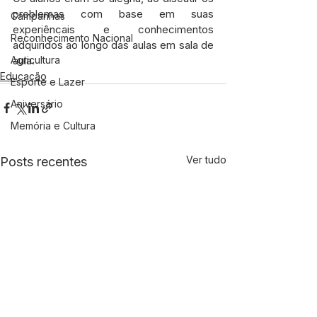
problemas com base em suas 
Campanhas
experiêncais e conhecimentos 
Reconhecimento Nacional
adquiridos ao longo das aulas em sala de 
Agricultura
aula.
Educação
Esporte e Lazer
Aniversário
Memória e Cultura
Ver tudo
Posts recentes