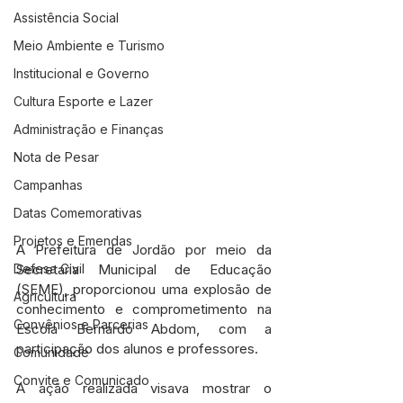
Assistência Social
Meio Ambiente e Turismo
Institucional e Governo
Cultura Esporte e Lazer
Administração e Finanças
Nota de Pesar
Campanhas
Datas Comemorativas
Projetos e Emendas
A Prefeitura de Jordão por meio da 
Defesa Civil
Secretaria Municipal de Educação 
(SEME), proporcionou uma explosão de 
Agricultura
conhecimento e comprometimento na 
Convênios e Parcerias
Escola Bernardo Abdom, com a 
participação dos alunos e professores.
Comunidade
Convite e Comunicado
A ação realizada visava mostrar o 