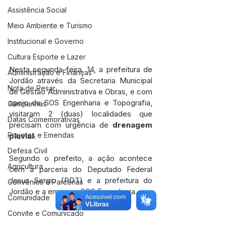
Assistência Social
Meio Ambiente e Turismo
Institucional e Governo
Cultura Esporte e Lazer
Nesta segunda-feira, 14, a prefeitura de 
Administração e Finanças
Jordão através da Secretaria Municipal 
Nota de Pesar
de Gestão Administrativa e Obras, e com 
apoio da SOS Engenharia e Topografia, 
Campanhas
visitaram 2 (duas) localidades que 
Datas Comemorativas
precisam com urgência de 
drenagem 
Projetos e Emendas
pluvial
. 
Defesa Civil
Segundo o prefeito, a ação acontece 
Agricultura
com a parceria do Deputado Federal 
Jesus Sergio (PDT) e a prefeitura do 
Convênios e Parcerias
Jordão e a empresa SOS Engenharia.
Comunidade
Convite e Comunicado