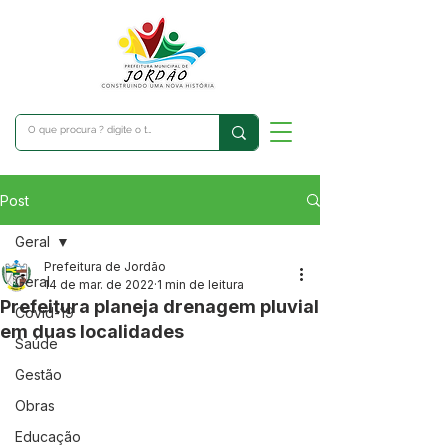
Post
Geral
Prefeitura de Jordão
Geral
14 de mar. de 2022
1 min de leitura
Prefeitura planeja drenagem pluvial
Covid-19
em duas localidades
Saúde
Gestão
Obras
Educação