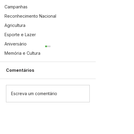
Campanhas
Reconhecimento Nacional
Agricultura
Esporte e Lazer
Aniversário
Memória e Cultura
Comentários
Prefeito Naudo assina
Infraestrutura:
Escreva um comentário
convênio de R$ 1
Prefeitura de 
milhão com o Governo
Assina Ordem 
do Estado para
Serviço para
infraestrutura em
Pavimentação 
Jordão
Tadeu Teixeira
Albuquerque