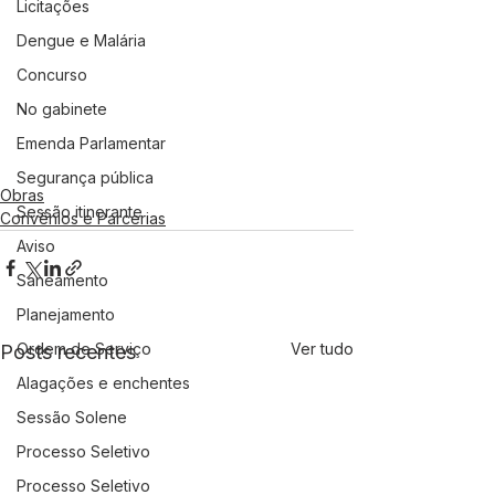
Licitações
Dengue e Malária
Concurso
No gabinete
Emenda Parlamentar
Segurança pública
Obras
Sessão itinerante
Convênios e Parcerias
Aviso
Saneamento
Planejamento
Ordem de Serviço
Ver tudo
Posts recentes
Alagações e enchentes
Sessão Solene
Processo Seletivo
Processo Seletivo