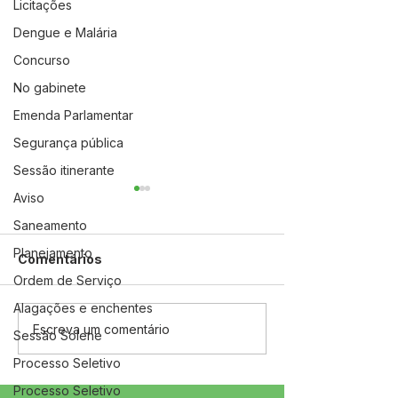
Licitações
Dengue e Malária
Concurso
No gabinete
Emenda Parlamentar
Segurança pública
Sessão itinerante
Aviso
Saneamento
Planejamento
Comentários
Ordem de Serviço
Saúde em paut
Alagações e enchentes
Prefeitura participa da
Escreva um comentário
Sessão Solene
abertura da 7ª
Processo Seletivo
Conferência Municipal
de Saúde em Jordão
Processo Seletivo