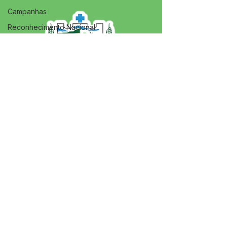
Campanhas
Reconhecimento Nacional
Agricultura
Esporte e Lazer
Aniversário
Memória e Cultura
SERVIÇO DE ATENDIMENTO AO 
CIDADÃO (SIC) E OUVIDORIA
Prefeitura de Jordão - Estado do 
Acre
CNPJ 84.306.497/0001-60
💻Acesso online: 
SIC 
| 
Fale Conosco
 | 
Ouvidoria
 | 
Portal de Transparência
 | 
Mapa do Site
📱Fone: +55 (68)
99251-0013
(Gabinete 
do Prefeito)