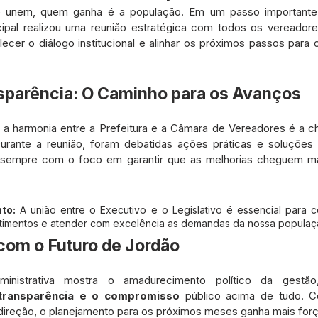
etos e Emendas
Defesa Civil
Agricultura
Convênio
 unem, quem ganha é a população. Em um passo importante p
ipal realizou uma reunião estratégica com todos os vereadore
alecer o diálogo institucional e alinhar os próximos passos para
municado
Licitações
Dengue e Malária
Concurso
sparência: O Caminho para os Avanços
ança pública
Sessão itinerante
Aviso
Saneamento
 a harmonia entre a Prefeitura e a Câmara de Vereadores é a ch
rante a reunião, foram debatidas ações práticas e soluções p
, sempre com o foco em garantir que as melhorias cheguem ma
to:
 A união entre o Executivo e o Legislativo é essencial para con
vestimentos e atender com excelência as demandas da nossa populaç
om o Futuro de Jordão
 transparência e o compromisso
 público acima de tudo. C
reção, o planejamento para os próximos meses ganha mais força