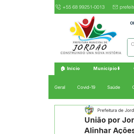
+55 68 99251-0013
prefei
O
🏠 Início
Município⬇️
Geral
Covid-19
Saúde
Prefeitura de Jor
Institucional e Governo
Cult
União por Jo
Alinhar Açõe