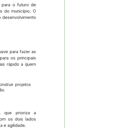
s e Parcerias
ara o futuro de 
s do município. O 
 o desenvolvimento 
No gabinete
Planejamento
ave para fazer as 
ara os principais 
is rápido a quem 
struir projetos 
ão.
Essa aproximação administrativa mostra o amadurecimento político da gestão, que prioriza a 
om os dois lados 
 e agilidade.