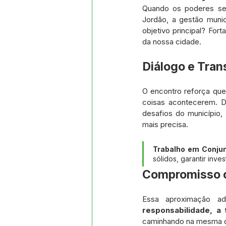
Datas Comemorativas
Proj
Quando os poderes se
Jordão, a gestão munic
objetivo principal? Fort
da nossa cidade.
Comunidade
Convite e Co
Diálogo e Tran
Emenda Parlamentar
Segur
O encontro reforça que
coisas acontecerem. Du
desafios do município
Ordem de Serviço
mais precisa.
Trabalho em Conjun
sólidos, garantir in
Compromisso c
responsabilidade, a
caminhando na mesma di