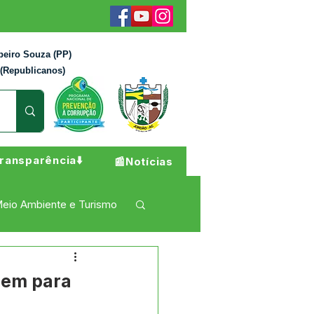
beiro Souza (PP)
 (Republicanos)
ransparência⬇️
📰Notícias
eio Ambiente e Turismo
 Pesar
Campanhas
nem para