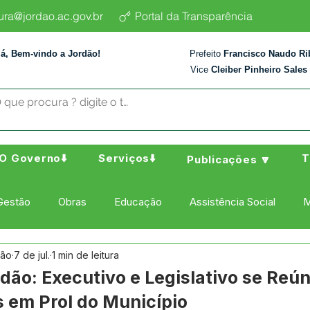
tura@jordao.ac.gov.br
Portal da Transparência
lá, Bem-vindo a Jordão!
Prefeito
Francisco Naudo Ri
Vice
Cleiber Pinheiro Sales
O Governo⬇️
Serviços⬇️
T
Publicações 🔽
Gestão
Obras
Educação
Assistência Social
M
dão
7 de jul.
1 min de leitura
ura Esporte e Lazer
Administração e Finanças
Nota de
rdão: Executivo e Legislativo se Reú
s em Prol do Município