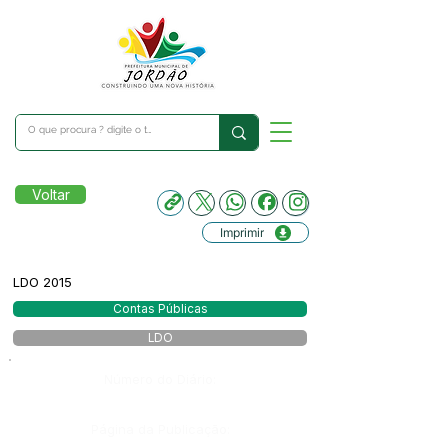
Voltar
Imprimir
LDO 2015
Contas Públicas
LDO
Número do Diário:
Página da Publicação: