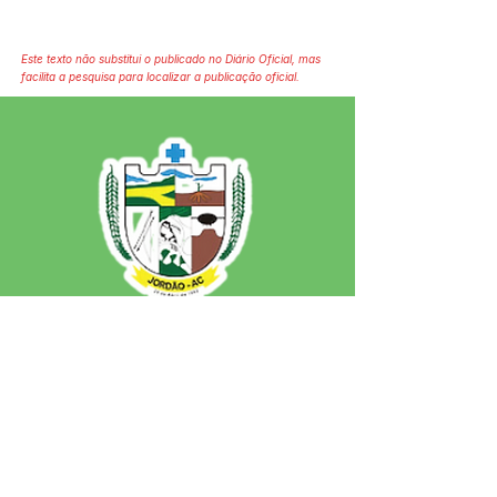
Este texto não substitui o publicado no Diário Oficial, mas
facilita a pesquisa para localizar a publicação oficial.
SERVIÇO DE ATENDIMENTO AO 
CIDADÃO (SIC) E OUVIDORIA
Prefeitura de Jordão - Estado do 
Acre
CNPJ 84.306.497/0001-60
💻Acesso online: 
SIC 
| 
Fale Conosco
 | 