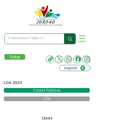
Voltar
Imprimir
LOA 2023
Contas Públicas
LOA
Número do Diário:
13443
Página da Publicação: