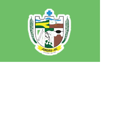
SERVIÇO DE ATENDIMENTO AO 
CIDADÃO (SIC) E OUVIDORIA
Prefeitura de Jordão - Estado do 
Acre
CNPJ 84.306.497/0001-60
💻Acesso online: 
SIC 
| 
Fale Conosco
 | 
Ouvidoria
 | 
Portal de Transparência
 | 
Mapa do Site
📱Fone: +55 (68)
99251-0013
(Gabinete 