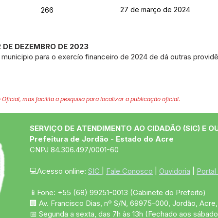
27 de março de 2024
266
22 DE DEZEMBRO DE 2023
 municipio para o exercío financeiro de 2024 de dá outras providê
 Oficial, mas facilita a pesquisa para localizar a publicação oficial.
SERVIÇO DE ATENDIMENTO AO CIDADÃO (SIC) E O
Prefeitura de Jordão - Estado do Acre
CNPJ 84.306.497/0001-60
💻Acesso online: 
SIC 
| 
Fale Conosco
 | 
Ouvidoria
 | 
Portal
📱Fone: +55 (68)
99251-0013
(Gabinete do Prefeito)
🏢 Av. Francisco Dias, nº S/N, 69975-000, Jordão, Acre, 
📅 Segunda a sexta, das 7h às 13h (Fechado aos sábado