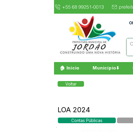
+55 68 99251-0013
prefei
O
🏠 Início
Município⬇️
Voltar
LOA 2024
Contas Públicas
Número do Diário: