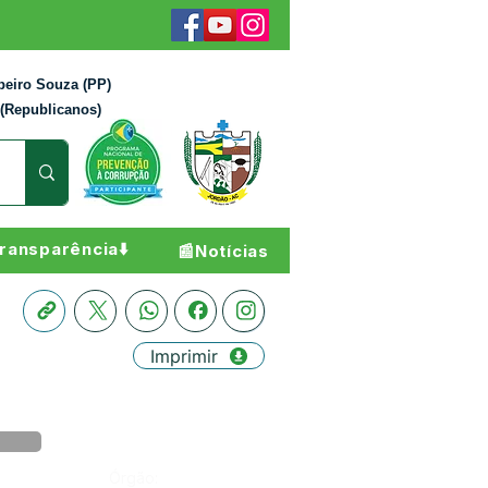
beiro Souza (PP)
 (Republicanos)
ransparência⬇️
📰Notícias
Imprimir
Órgão: