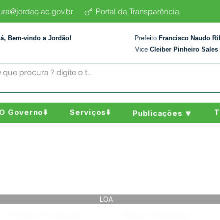
tura@jordao.ac.gov.br
Portal da Transparência
lá, Bem-vindo a Jordão!
Prefeito
Francisco Naudo Ri
Vice
Cleiber Pinheiro Sales
O Governo⬇️
Serviços⬇️
T
Publicações 🔽
LOA
Página da Publicação:
Data da Publicação: