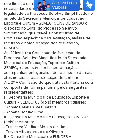
que lhe são conferidas, CONSIDERANDO a
necessidade de garantir a lisura, transparência e
legalidade do Processo Seletivo Simplificado no
âmbito da Secretaria Municipal de Educação,
Esporte e Cultura - SEMEC; CONSIDERANDO o
disposto no Edital do Processo Seletivo
Simplificado, que prevê a constituição de
Comissão específica para avaliação, análise de
recursos e homologação dos resultados,
RESOLVE:
Art. 1º Instituir a Comissão de Avaliação do
Processo Seletivo Simplificado da Secretaria
Municipal de Educação, Esporte e Cultura –
SEMEC, responsável pela coordenação,
acompanhamento, análise de recursos e demais
atos necessários à execução do certame.
Art. 2º A Comissão de que trata esta Portaria será
composta de forma paritária, pelos seguintes
representantes:
I - Secretaria Municipal de Educação, Esporte e
Cultura - SEMEC: 02 (dois) membros titulares:
-Ronalda Maria Alves Saraiva
-Rosana Coelho Lima
II - Conselho Municipal de Educação – CME: 02
(dois) membros:
-Francisco Valdinei Albano de Lima
-Edivan Albuquerque de Oliveira
III - Conselho Municipal do FUNDEB –