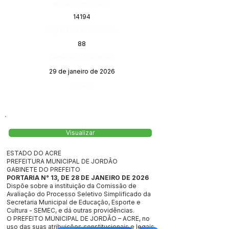
Número do Diário:
14194
Página da Publicação:
88
Data da Publicação:
29 de janeiro de 2026
Órgão:
Visualizar
ESTADO DO ACRE
PREFEITURA MUNICIPAL DE JORDÃO
GABINETE DO PREFEITO
PORTARIA N° 13, DE 28 DE JANEIRO DE 2026
Dispõe sobre a instituição da Comissão de
Avaliação do Processo Seletivo Simplificado da
Secretaria Municipal de Educação, Esporte e
Cultura - SEMEC, e dá outras providências.
O PREFEITO MUNICIPAL DE JORDÃO – ACRE, no
uso das suas atribuições constitucionais e legais