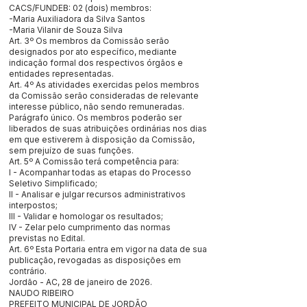
CACS/FUNDEB: 02 (dois) membros:
-Maria Auxiliadora da Silva Santos
-Maria Vilanir de Souza Silva
Art. 3º Os membros da Comissão serão
designados por ato específico, mediante
indicação formal dos respectivos órgãos e
entidades representadas.
Art. 4º As atividades exercidas pelos membros
da Comissão serão consideradas de relevante
interesse público, não sendo remuneradas.
Parágrafo único. Os membros poderão ser
liberados de suas atribuições ordinárias nos dias
em que estiverem à disposição da Comissão,
sem prejuízo de suas funções.
Art. 5º A Comissão terá competência para:
I - Acompanhar todas as etapas do Processo
Seletivo Simplificado;
II - Analisar e julgar recursos administrativos
interpostos;
III - Validar e homologar os resultados;
IV - Zelar pelo cumprimento das normas
previstas no Edital.
Art. 6º Esta Portaria entra em vigor na data de sua
publicação, revogadas as disposições em
contrário.
Jordão - AC, 28 de janeiro de 2026.
NAUDO RIBEIRO
PREFEITO MUNICIPAL DE JORDÃO