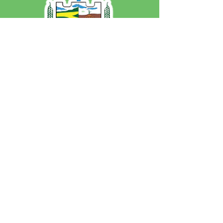
SERVIÇO DE ATENDIMENTO AO 
CIDADÃO (SIC) E OUVIDORIA
Prefeitura de Jordão - Estado do 
Acre
CNPJ 84.306.497/0001-60
💻Acesso online: 
SIC 
| 
Fale Conosco
 | 
Ouvidoria
 | 
Portal de Transparência
 | 
Mapa do Site
📱Fone: +55 (68)
99251-0013
(Gabinete 
do Prefeito)
🏢 Av. Francisco Dias, nº S/N, 69975-
000, Jordão, Acre, Brasil