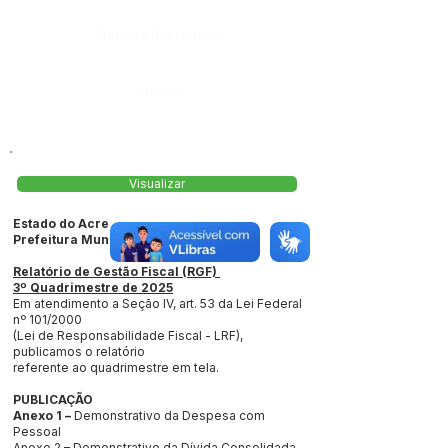
Data da Publicação:
Órgão:
Visualizar
Estado do Acre
Prefeitura Municipal de Jordão
Relatório de Gestão Fiscal (RGF)
3º Quadrimestre de 2025
Em atendimento a Seção IV, art. 53 da Lei Federal
nº 101/2000
(Lei de Responsabilidade Fiscal - LRF),
publicamos o relatório
referente ao quadrimestre em tela.
PUBLICAÇÃO
Anexo 1 –
Demonstrativo da Despesa com
Pessoal
Anexo 2 – Demonstrativo da Dívida Consolidada