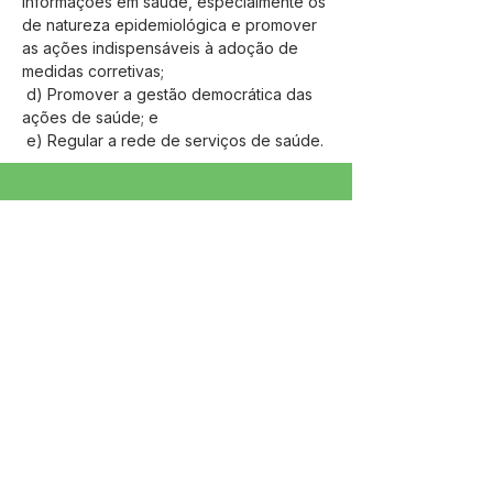
informações em saúde, especialmente os 
de natureza epidemiológica e promover 
as ações indispensáveis à adoção de 
medidas corretivas;
 d) Promover a gestão democrática das 
ações de saúde; e
 e) Regular a rede de serviços de saúde.
SERVIÇO DE ATENDIMENTO AO 
CIDADÃO (SIC) E OUVIDORIA
Prefeitura de Jordão - Estado do 
Acre