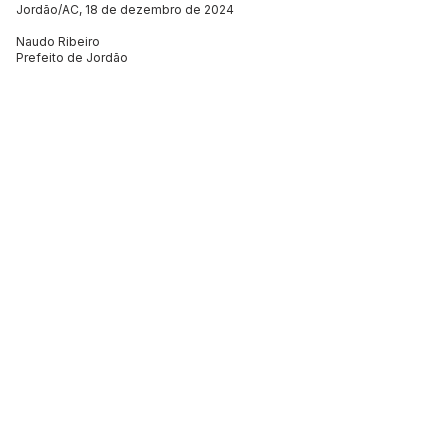
Jordão/AC, 18 de dezembro de 2024
Naudo Ribeiro
Prefeito de Jordão
Este texto não substitui o publicado no Diário Oficial, mas
facilita a pesquisa para localizar a publicação oficial.
SERVIÇO DE ATENDIMENTO AO 
CIDADÃO (SIC) E OUVIDORIA
Prefeitura de Jordão - Estado do 