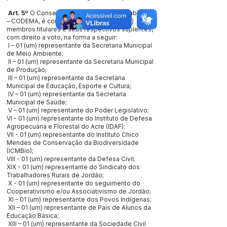
Art. 5º
O Conselho Municipal de Meio Ambiente
– CODEMA, é composto por16 (dezesseis)
membros titulares e seus respectivos suplentes,
com direito a voto, na forma a seguir:
I – 01 (um) representante da Secretaria Municipal
de Meio Ambiente;
II – 01 (um) representante da Secretaria Municipal
de Produção;
III – 01 (um) representante da Secretaria
Municipal de Educação, Esporte e Cultura;
IV – 01 (um) representante da Secretaria
Municipal de Saúde;
V – 01 (um) representante do Poder Legislativo;
VI - 01 (um) representante do Instituto de Defesa
Agropecuária e Florestal do Acre (IDAF);
VII - 01 (um) representante do Instituto Chico
Mendes de Conservação da Biodiversidade
(ICMBio);
VIII - 01 (um) representante da Defesa Civil;
XIX - 01 (um) representante do Sindicato dos
Trabalhadores Rurais de Jordão;
X - 01 (um) representante do seguimento do
Cooperativismo e/ou Associativismo de Jordão;
XI – 01 (um) representante dos Povos Indígenas;
XII – 01 (um) representante de Pais de Alunos da
Educação Básica;
XIII – 01 (um) representante da Sociedade Civil